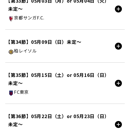
【第33節】05月03日（月）or 05月04日（火）
未定〜
試合情報
京都サンガF.C.
町田ＧＩＯＮスタジアム/HOME
【第34節】05月09日（日）未定〜
柏レイソル
試合情報
三協フロンテア柏スタジアム/AWAY
【第35節】05月15日（土）or 05月16日（日）
未定〜
試合情報
FC東京
未定/HOME
【第36節】05月22日（土）or 05月23日（日）
未定〜
試合情報