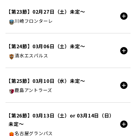
日産スタジアム/AWAY
【第23節】02月27日（土）未定〜
川崎フロンターレ
試合情報
ＭＵＦＧスタジアム/AWAY
【第24節】03月06日（土）未定〜
清水エスパルス
試合情報
町田ＧＩＯＮスタジアム/HOME
【第25節】03月10日（水）未定〜
鹿島アントラーズ
チケット購入
試合情報
町田ＧＩＯＮスタジアム/HOME
【第26節】03月13日（土）or 03月14日（日）
未定〜
試合情報
名古屋グランパス