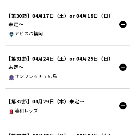
町田ＧＩＯＮスタジアム/HOME
【第30節】04月17日（土）or 04月18日（日）
未定〜
試合情報
アビスパ福岡
ベスト電器スタジアム/AWAY
【第31節】04月24日（土）or 04月25日（日）
未定〜
試合情報
サンフレッチェ広島
エディオンピースウイング広島/AWAY
【第32節】04月29日（木）未定〜
浦和レッズ
試合情報
埼玉スタジアム２００２/AWAY