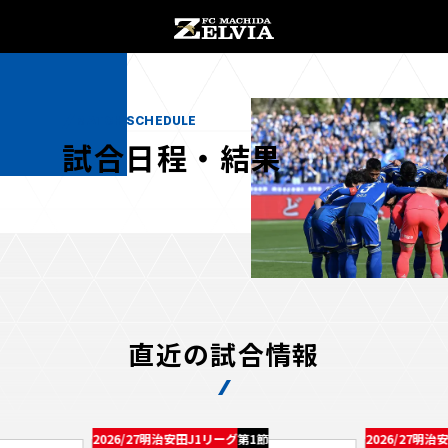
MATCH SCHEDULE
試合日程・結果
お知らせ
お知らせトップ
試合情報
直近の試合情報
TOPチーム
試合情報トップ
試合情報
観戦する
試合データ
チケット
2026/27明治安田J1リーグ
2026/27明治
第1節
観戦するトップ