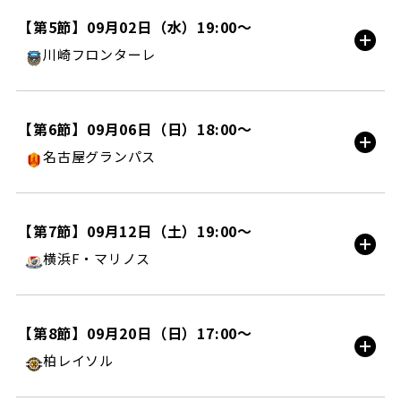
試合情報
水戸信用金庫スタジアム/AWAY
【第5節】09月02日（水）19:00〜
川崎フロンターレ
イベント情報
試合情報
町田ＧＩＯＮスタジアム/HOME
【第6節】09月06日（日）18:00〜
名古屋グランパス
チケット購入
試合情報
豊田スタジアム/AWAY
【第7節】09月12日（土）19:00〜
横浜F・マリノス
イベント情報
試合情報
ＭＵＦＧスタジアム/HOME
【第8節】09月20日（日）17:00〜
柏レイソル
試合情報