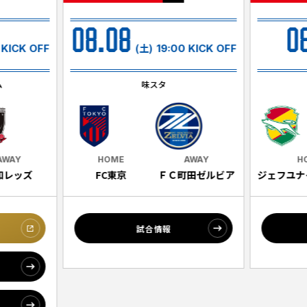
試合日程・結果
クラブを知る
イベント
08.08
08
チケットを買う
順位表・ゴールランキング
(土)
クラブを知るトップ
 KICK OFF
19:00 KICK OFF
ファンクラブ
チケット購入
ファンになる
グッズ
ＦＣ町田ゼルビアについて
ム
味スタ
チケット購入手順
ファンになるトップ
メディア
選手・スタッフ紹介
グッズを買う
チケット販売スケジュール
ファンクラブ
ホームタウン活動
グッズを買うトップ
️スタジアムを知る
クラブゼルビスタへの入会
AWAY
HOME
AWAY
H
ホームタウン
アカデミー
スタジアムアクセス
和レッズ
FC東京
ＦＣ町田ゼルビア
ジェフユナ
オンラインストア
シーズンシート
スクール
ホームタウントップ
スタジアムマップ
ユニフォーム
パートナー
ＦＣ町田ゼルビアをサポート
その他
試合情報
ゼルビアアシスト募集
観戦方法を知る
トレーニングの見学・ファンサービス
パートナートップ
スタジアム観戦ガイド
ゼルビアアシスト協賛企業一覧
ボランティア
パートナー企業一覧
観戦マナー＆ルール
ゼルナビ
ＦＣ町田ゼルビアカレンダー