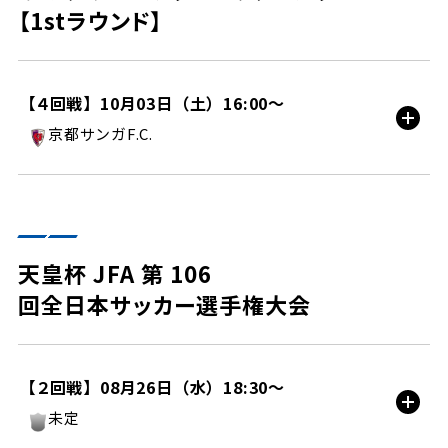
試合情報
【1stラウンド】
【４回戦】10月03日（土）16:00〜
京都サンガF.C.
町田ＧＩＯＮスタジアム/HOME
試合情報
天皇杯 JFA 第 106
回全日本サッカー選手権大会
【２回戦】08月26日（水）18:30〜
未定