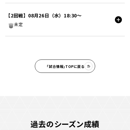
町田ＧＩＯＮスタジアム/HOME
【2回戦】08月26日（水）18:30〜
未定
試合情報
試合情報
「試合情報」TOPに戻る
過去のシーズン成績