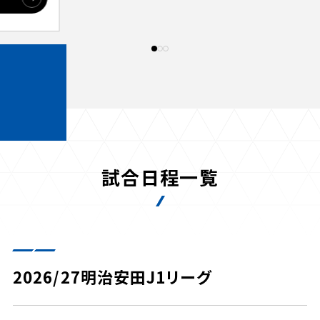
ビジターサポーターの皆様へ
ゼル塾
三輪緑山ベースを利用
車イスでの観戦
ＦＣ町田ゼルビアスポーツクラブ
三輪緑山ベースご利用案内
試合運営管理規程
ＦＣ町田ゼルビアアカデミー
ゼルビアフットサルパーク
試合日程一覧
2026/27明治安田J1リーグ