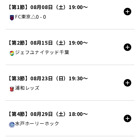
【第1節】08月08日（土）19:00〜
△0 - 0
FC東京
味スタ/AWAY
【第2節】08月15日（土）19:00〜
ジェフユナイテッド千葉
試合情報
フクダ電子アリーナ/AWAY
【第3節】08月23日（日）19:30〜
浦和レッズ
試合情報
ＭＵＦＧスタジアム/HOME
【第4節】08月29日（土）18:00〜
水戸ホーリーホック
チケット購入