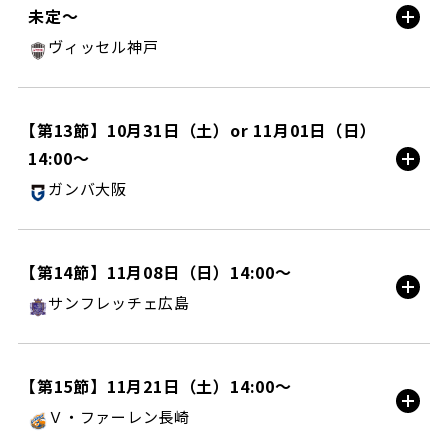
未定〜
試合情報
ヴィッセル神戸
ノエビアスタジアム神戸/AWAY
【第13節】10月31日（土）or 11月01日（日）
14:00〜
試合情報
ガンバ大阪
町田ＧＩＯＮスタジアム/HOME
【第14節】11月08日（日）14:00〜
サンフレッチェ広島
試合情報
町田ＧＩＯＮスタジアム/HOME
【第15節】11月21日（土）14:00〜
Ｖ・ファーレン長崎
試合情報