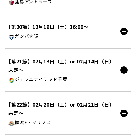
鹿島アントラーズ
試合情報
メルカリスタジアム/AWAY
【第20節】12月19日（土）16:00〜
ガンバ大阪
試合情報
パナソニック スタジアム 吹田/AWAY
【第21節】02月13日（土）or 02月14日（日）
未定〜
試合情報
ジェフユナイテッド千葉
町田ＧＩＯＮスタジアム/HOME
【第22節】02月20日（土）or 02月21日（日）
未定〜
試合情報
横浜F・マリノス