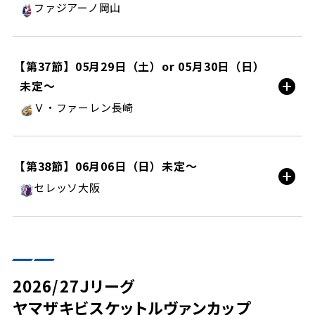
ファジアーノ岡山
ＪＦＥ晴れの国スタジアム/AWAY
【第37節】05月29日（土）or 05月30日（日）
未定〜
試合情報
Ｖ・ファーレン長崎
PEACE STADIUM Connected by
【第38節】06月06日（日）未定〜
SoftBank/AWAY
セレッソ大阪
試合情報
町田ＧＩＯＮスタジアム/HOME
チケット購入
2026/27Ｊリーグ
ヤマザキビスケットルヴァンカップ