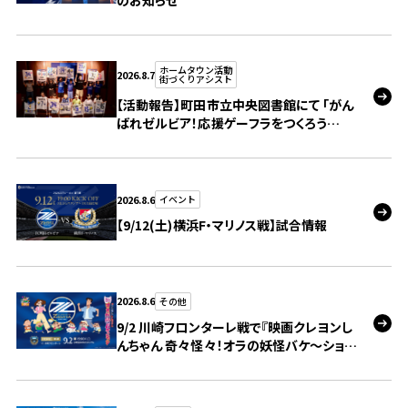
のお知らせ
ホームタウン活動
2026.8.7
街づくりアシスト
【活動報告】町田市立中央図書館にて 「がん
ばれゼルビア！応援ゲーフラをつくろう
2026」を開催しました！
2026.8.6
イベント
【9/12(土)横浜F・マリノス戦】試合情報
2026.8.6
その他
9/2 川崎フロンターレ戦で『映画クレヨンし
んちゃん 奇々怪々！オラの妖怪バケ～ショ
ン』とのコラボレーションイベントを実施！