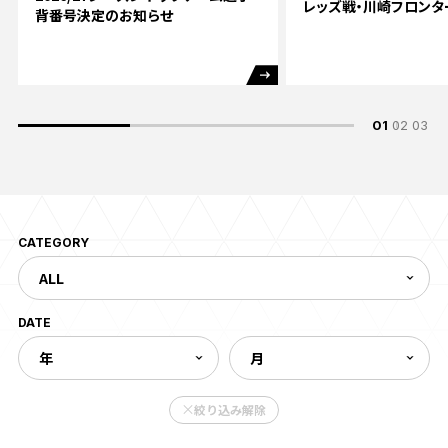
レッズ戦・川崎フロンタ
背番号決定のお知らせ
試合日程・結果
クラブを知る
イベント
チケットを買う
順位表・ゴールランキング
クラブを知るトップ
ファンクラブ
チケット購入
ファンになる
グッズ
ＦＣ町田ゼルビアについて
チケット購入手順
01
02
03
ファンになるトップ
メディア
選手・スタッフ紹介
グッズを買う
チケット販売スケジュール
ファンクラブ
ホームタウン活動
グッズを買うトップ
️スタジアムを知る
クラブゼルビスタへの入会
ホームタウン
CATEGORY
アカデミー
スタジアムアクセス
オンラインストア
シーズンシート
スクール
ホームタウントップ
スタジアムマップ
ユニフォーム
パートナー
DATE
ＦＣ町田ゼルビアをサポート
その他
ゼルビアアシスト募集
観戦方法を知る
トレーニングの見学・ファンサービス
パートナートップ
スタジアム観戦ガイド
ゼルビアアシスト協賛企業一覧
ボランティア
絞り込み解除
パートナー企業一覧
観戦マナー＆ルール
ゼルナビ
ＦＣ町田ゼルビアカレンダー