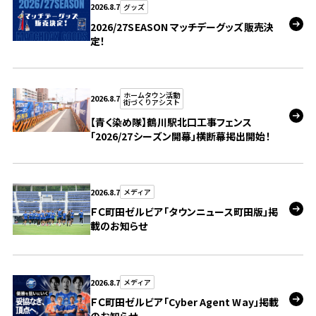
2026.8.7
グッズ
ビジターサポーターの皆様へ
ゼル塾
お問い合わせ
利用規約
肖像権・ロゴについて
2026/27SEASON マッチデーグッズ販売決
三輪緑山ベースを利用
定！
車イスでの観戦
ＦＣ町田ゼルビアスポーツクラブ
三輪緑山ベースご利用案内
試合運営管理規程
ＦＣ町田ゼルビアアカデミー
ホームタウン活動
2026.8.7
街づくりアシスト
ゼルビアフットサルパーク
【青く染め隊】鶴川駅北口工事フェンス
「2026/27シーズン開幕」横断幕掲出開始！
2026.8.7
メディア
ＦＣ町田ゼルビア「タウンニュース町田版」掲
載のお知らせ
2026.8.7
メディア
ＦＣ町田ゼルビア「Cyber Agent Way」掲載