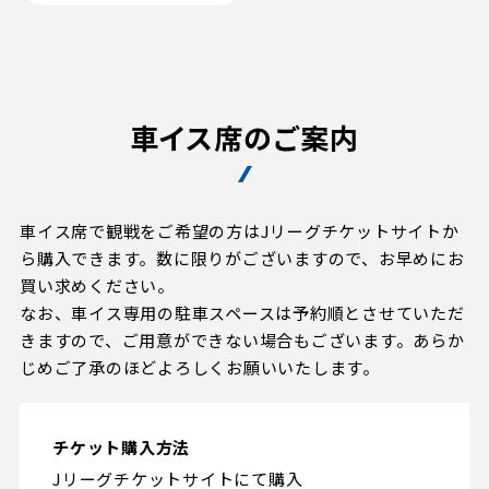
試合日程・結果
クラブを知る
イベント
チケットを買う
順位表・ゴールランキング
クラブを知るトップ
ファンクラブ
チケット購入
ファンになる
グッズ
車イス席のご案内
ＦＣ町田ゼルビアについて
チケット購入手順
ファンになるトップ
メディア
選手・スタッフ紹介
グッズを買う
チケット販売スケジュール
ファンクラブ
ホームタウン活動
車イス席で観戦をご希望の方はJリーグチケットサイトか
グッズを買うトップ
️スタジアムを知る
クラブゼルビスタへの入会
ら購入できます。数に限りがございますので、お早めにお
ホームタウン
アカデミー
スタジアムアクセス
買い求めください。
オンラインストア
シーズンシート
なお、車イス専用の駐車スペースは予約順とさせていただ
スクール
ホームタウントップ
スタジアムマップ
きますので、ご用意ができない場合もございます。あらか
ユニフォーム
パートナー
ＦＣ町田ゼルビアをサポート
その他
じめご了承のほどよろしくお願いいたします。
ゼルビアアシスト募集
観戦方法を知る
トレーニングの見学・ファンサービス
パートナートップ
スタジアム観戦ガイド
ゼルビアアシスト協賛企業一覧
FOLLOW US!
ボランティア
チケット購入方法
パートナー企業一覧
観戦マナー＆ルール
ゼルナビ
Jリーグチケットサイトにて購入
ＦＣ町田ゼルビアカレンダー