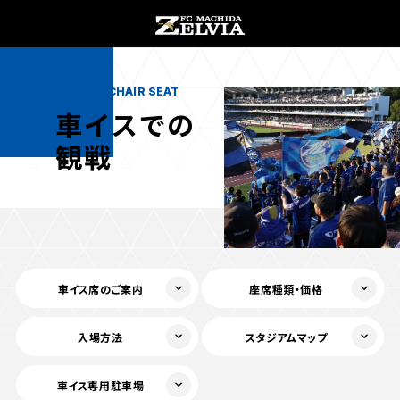
チケット購入
オンラインストア
WHEELCHAIR SEAT
車イスでの
観戦
お知らせ
お知らせトップ
試合情報
車イス席の
ご案内
座席種類・
価格
TOPチーム
試合情報トップ
入場方法
スタジアム
マップ
試合情報
観戦する
試合データ
車イス専用
駐車場
チケット
観戦するトップ