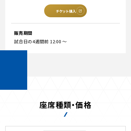
ビジターサポーターの皆様へ
ゼル塾
お問い合わせ
利用規約
肖像権・ロゴについて
プライバシーポリ
チケット購入
三輪緑山ベースを利用
LINEミニアプリプライバシーポリシー
車イスでの観戦
ＦＣ町田ゼルビアスポーツクラブ
三輪緑山ベースご利用案内
試合運営管理規程
ＦＣ町田ゼルビアアカデミー
販売期間
試合日の4週間前 12:00 ～
ゼルビアフットサルパーク
座席種類・価格