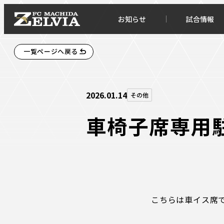
お知らせ
試合情報
一覧ページへ戻る
2026.01.14
その他
車椅子席専用
お知らせトップ
試合情
TOPチーム
試合デ
こちらは車イス席
試合情報
試合日
チケット
順位表