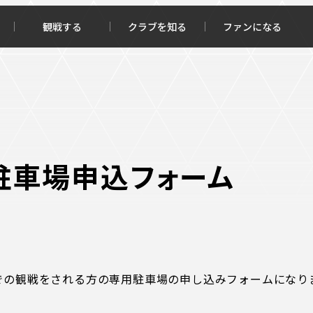
観戦する
クラブを知る
ファンになる
チケット購入
オンラインストア
駐車場申込フォーム
報トップ
クラブを知るトップ
ータ
ＦＣ町田ゼルビアについて
での観戦をされる方の専用駐車場の申し込みフォームになり
程・結果
選手・スタッフ紹介
・ゴールランキング