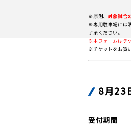
イベント
ファンクラブ
※原則、
対象試合
グッズ
※専用駐車場には
メディア
了承ください。
観戦す
ホームタウン活動
※本フォームはチ
アカデミー
※チケットをお買
スクール
チケット
その他
チケッ
チケッ
チケッ
8月2
️スタジ
スタジ
スタジ
受付期間
観戦方法
スタジ