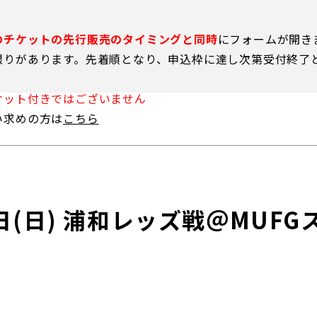
のチケットの先行販売のタイミングと同時
にフォームが開き
限りがあります。先着順となり、申込枠に達し次第受付終了
るトップ
ファンになるトップ
ケット付きではございません
い求めの方は
こちら
を買う
ファンクラブ
ト購入
クラブゼルビスタへの入会
ト購入手順
シーズンシート
ト販売スケジュール
ＦＣ町田ゼルビアをサポート
3日(日) 浦和レッズ戦＠MUF
アムを知る
トレーニングの見学・ファ
ス
アムアクセス
ボランティア
アムマップ
ＦＣ町田ゼルビアカレンダ
を知る
三輪緑山ベースを利用
アム観戦ガイド