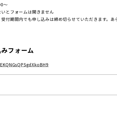
三輪緑山ベースご利用案内
00～
ナー＆ルール
ないとフォームは開きません
ーサポーターの皆様へ
、受付期間内でも申し込みは締め切らせていただきます。あ
での観戦
営管理規程
込みフォーム
ー
LINEミニアプリプライバシーポリシー
le/EKQNGsQPSgdXkoBH9