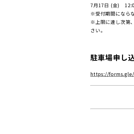
7月17日 (金) 12:
観戦マ
※受付期間になら
ビジタ
※上限に達し次第
車イス
さい。
試合運
駐車場申し
お問い合わせ
利用規約
肖像権・ロゴについて
プライバシーポリシ
https://forms.g