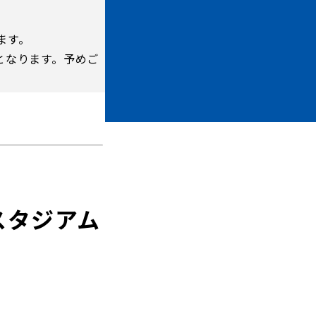
ます。
となります。予めご
ホームタウントップ
ゼルビアアシスト募集
ゼルビアアシスト協賛企業一覧
ゼルナビ
ゼル塾
ＦＣ町田ゼルビアスポーツクラブ
Gスタジアム
ンサービ
ＦＣ町田ゼルビアアカデミー
ゼルビアフットサルパーク
ー