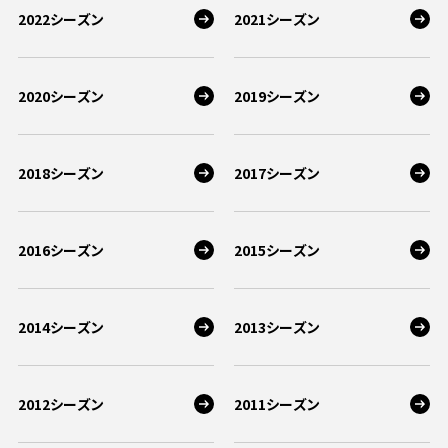
ビジターサポーターの皆様へ
2022シーズン
2021シーズン
ゼル塾
お問い合わせ
利用規約
肖像権・ロゴについて
三輪緑山ベースを利用
プライバシーポリシー
LINEミニアプリプライバシーポリシー
車イスでの観戦
ＦＣ町田ゼルビアスポーツクラブ
三輪緑山ベースご利用案内
2020シーズン
2019シーズン
試合運営管理規程
ＦＣ町田ゼルビアアカデミー
ゼルビアフットサルパーク
2018シーズン
2017シーズン
2016シーズン
2015シーズン
2014シーズン
2013シーズン
2012シーズン
2011シーズン