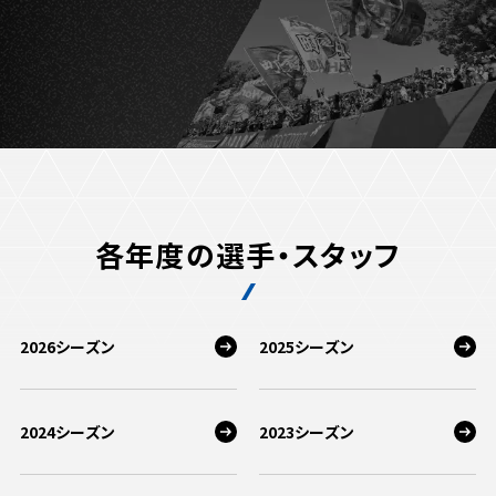
試合日程・結果
クラブを知る
イベント
チケットを買う
順位表・ゴールランキング
クラブを知るトップ
ファンクラブ
チケット購入
ファンになる
グッズ
ＦＣ町田ゼルビアについて
チケット購入手順
ファンになるトップ
メディア
選手・スタッフ紹介
グッズを買う
チケット販売スケジュール
ファンクラブ
ホームタウン活動
グッズを買うトップ
️スタジアムを知る
各年度の選手・スタッフ
クラブゼルビスタへの入会
ホームタウン
アカデミー
スタジアムアクセス
オンラインストア
シーズンシート
スクール
ホームタウントップ
スタジアムマップ
ユニフォーム
2026シーズン
2025シーズン
パートナー
ＦＣ町田ゼルビアをサポート
その他
ゼルビアアシスト募集
観戦方法を知る
トレーニングの見学・ファンサービス
パートナートップ
スタジアム観戦ガイド
ゼルビアアシスト協賛企業一覧
FOLLOW US!
2024シーズン
2023シーズン
ボランティア
パートナー企業一覧
観戦マナー＆ルール
ゼルナビ
ＦＣ町田ゼルビアカレンダー