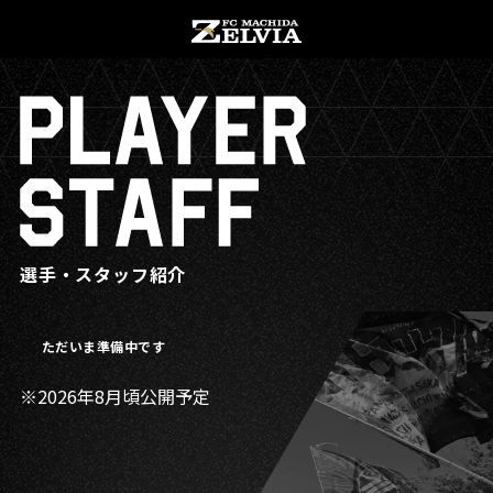
チケット購入
オンラインストア
お知らせ
選手・スタッフ紹介
お知らせトップ
ただいま準備中です
試合情報
TOPチーム
2026年8月頃公開予定
試合情報トップ
試合情報
観戦する
試合データ
チケット
観戦するトップ