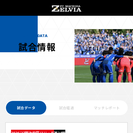
チケット購入
オンラインストア
MATCH DATA
試合情報
お知らせ
お知らせトップ
試合情報
TOPチーム
試合データ
試合経過
マッチレポート
試合情報トップ
試合情報
観戦する
試合データ
チケット
観戦するトップ
2026/27明治安田J1リーグ
第24節