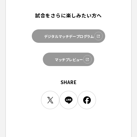
ビジターサポーターの皆様へ
ゼル塾
お問い合わせ
利用規約
肖像権・ロゴについて
プライバシーポリシ
三輪緑山ベースを利用
試合をさらに楽しみたい方へ
LINEミニアプリプライバシーポリシー
車イスでの観戦
ＦＣ町田ゼルビアスポーツクラブ
三輪緑山ベースご利用案内
試合運営管理規程
ＦＣ町田ゼルビアアカデミー
デジタルマッチデープログラム
ゼルビアフットサルパーク
マッチプレビュー
SHARE