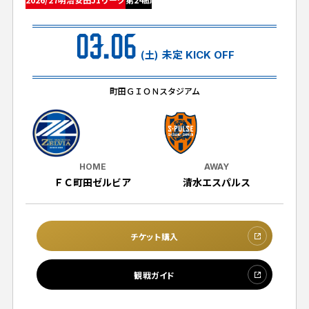
試合日程・結果
クラブを知る
イベント
チケットを買う
03.06
順位表・ゴールランキング
クラブを知るトップ
ファンクラブ
(土)
未定 KICK OFF
チケット購入
ファンになる
グッズ
ＦＣ町田ゼルビアについて
チケット購入手順
町田ＧＩＯＮスタジアム
ファンになるトップ
メディア
選手・スタッフ紹介
グッズを買う
チケット販売スケジュール
ファンクラブ
ホームタウン活動
グッズを買うトップ
️スタジアムを知る
クラブゼルビスタへの入会
ホームタウン
HOME
AWAY
アカデミー
スタジアムアクセス
ＦＣ町田ゼルビア
清水エスパルス
オンラインストア
シーズンシート
スクール
ホームタウントップ
スタジアムマップ
ユニフォーム
パートナー
ＦＣ町田ゼルビアをサポート
その他
ゼルビアアシスト募集
チケット購入
観戦方法を知る
トレーニングの見学・ファンサービス
パートナートップ
スタジアム観戦ガイド
ゼルビアアシスト協賛企業一覧
FOLLOW US!
観戦ガイド
ボランティア
パートナー企業一覧
観戦マナー＆ルール
ゼルナビ
ＦＣ町田ゼルビアカレンダー