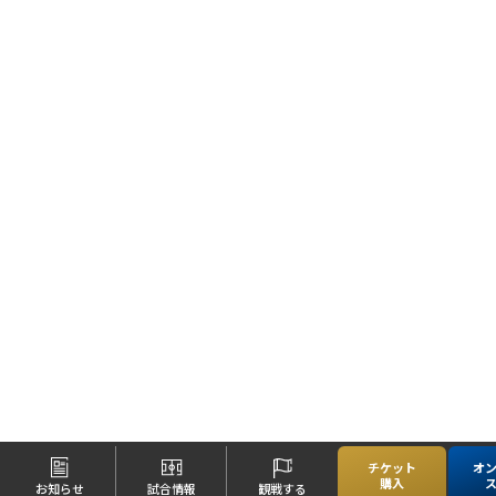
チケット
オ
購入
お知らせ
試合情報
観戦する