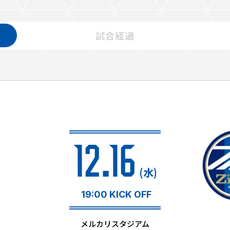
試合経過
るトップ
ファンになるトップ
を買う
ファンクラブ
ト購入
クラブゼルビスタへの入会
ト購入手順
シーズンシート
ト販売スケジュール
12.16
ＦＣ町田ゼルビアをサポート
アムを知る
トレーニングの見学・ファ
(水)
ス
アムアクセス
ボランティア
アムマップ
19:00 KICK OFF
ＦＣ町田ゼルビアカレンダ
を知る
三輪緑山ベースを利用
メルカリスタジアム
アム観戦ガイド