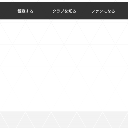
観戦する
クラブを知る
ファンになる
チケット購入
オンラインストア
報トップ
クラブを知るトップ
ータ
ＦＣ町田ゼルビアについて
程・結果
選手・スタッフ紹介
・ゴールランキング