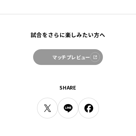
三輪緑山ベースご利用案内
ナー＆ルール
ーサポーターの皆様へ
での観戦
営管理規程
試合をさらに楽しみたい方へ
マッチプレビュー
ー
LINEミニアプリプライバシーポリシー
SHARE