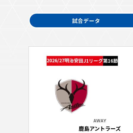
イベント
ファンクラブ
試合データ
グッズ
メディア
観戦す
ホームタウン活動
アカデミー
スクール
チケット
2026/27明治安田J1リーグ
第16節
その他
チケッ
チケッ
チケッ
️スタジ
スタジ
スタジ
AWAY
観戦方法
鹿島アントラーズ
スタジ