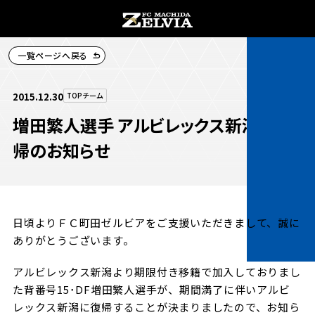
一覧ページへ戻る
チケット購入
2015.12.30
TOPチーム
増田繁人選手 アルビレックス新潟に復
帰のお知らせ
お知らせ
お知らせトップ
日頃よりＦＣ町田ゼルビアをご支援いただきまして、誠に
試合情報
ありがとうございます。
TOPチーム
試合情報トップ
アルビレックス新潟より期限付き移籍で加入しておりまし
試合情報
観戦する
た背番号15･DF増田繁人選手が、期間満了に伴いアルビ
試合データ
チケット
レックス新潟に復帰することが決まりましたので、お知ら
観戦するトップ