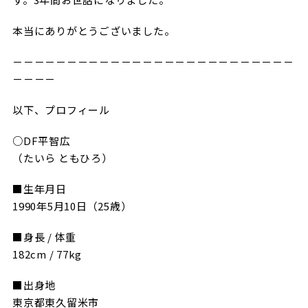
ビジターサポーターの皆様へ
ゼル塾
お問い合わせ
利用規約
肖像権・ロゴについて
プライバシ
本当にありがとうございました。
三輪緑山ベースを利用
車イスでの観戦
ＦＣ町田ゼルビアスポーツクラブ
三輪緑山ベースご利用案内
－－－－－－－－－－－－－－－－－－－－－－－－－－
試合運営管理規程
ＦＣ町田ゼルビアアカデミー
－－－－
ゼルビアフットサルパーク
以下、プロフィール
○DF平智広
（たいら ともひろ）
■生年月日
1990年5月10日（25歳）
■身長 / 体重
182cm / 77kg
■出身地
東京都東久留米市