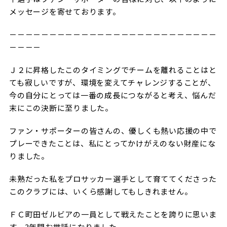
試合日程・結果
クラブを知る
メッセージを寄せております。
イベント
チケットを買う
順位表・ゴールランキング
－－－－－－－－－－－－－－－－－－－－－－－－－－
クラブを知るトップ
ファンクラブ
チケット購入
－－－－
ファンになる
グッズ
ＦＣ町田ゼルビアについて
チケット購入手順
Ｊ２に昇格したこのタイミングでチームを離れることはと
ファンになるトップ
メディア
ても寂しいですが、環境を変えてチャレンジすることが、
選手・スタッフ紹介
グッズを買う
チケット販売スケジュール
今の自分にとっては一番の成長につながると考え、悩んだ
ファンクラブ
ホームタウン活動
末にこの決断に至りました。
グッズを買うトップ
️スタジアムを知る
クラブゼルビスタへの入会
ホームタウン
アカデミー
スタジアムアクセス
ファン・サポーターの皆さんの、優しくも熱い応援の中で
オンラインストア
シーズンシート
プレーできたことは、私にとってかけがえのない財産にな
スクール
ホームタウントップ
スタジアムマップ
りました。
ユニフォーム
パートナー
ＦＣ町田ゼルビアをサポート
その他
ゼルビアアシスト募集
観戦方法を知る
未熟だった私をプロサッカー選手として育ててくださった
トレーニングの見学・ファンサービス
パートナートップ
このクラブには、いくら感謝してもしきれません。
スタジアム観戦ガイド
ゼルビアアシスト協賛企業一覧
FOLLOW US
ボランティア
パートナー企業一覧
ＦＣ町田ゼルビアの一員として戦えたことを誇りに思いま
観戦マナー＆ルール
ゼルナビ
ＦＣ町田ゼルビアカレンダー
す。3年間お世話になりました。