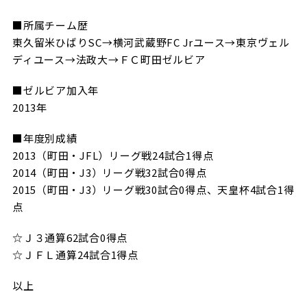
■所属チーム歴
東久留米ひばりSC→横河武蔵野FC Jrユース→東京ヴェル
ディユース→法政大→ＦＣ町田ゼルビア
■ゼルビア加入年
2013年
■年度別成績
2013（町田・JFL）リーグ戦24試合1得点
2014（町田・J3）リーグ戦32試合0得点
2015（町田・J3）リーグ戦30試合0得点、天皇杯4試合1得
点
☆Ｊ３通算62試合0得点
☆ＪＦＬ通算24試合1得点
以上