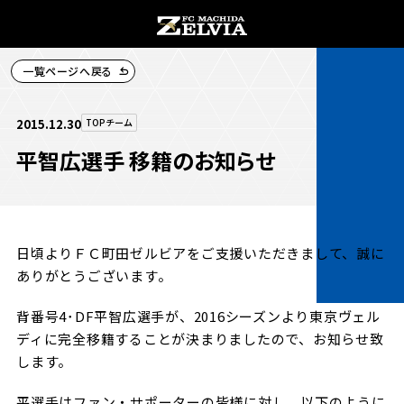
一覧ページへ戻る
チケット購入
2015.12.30
TOPチーム
平智広選手 移籍のお知らせ
お知らせ
日頃よりＦＣ町田ゼルビアをご支援いただきまして、誠に
お知らせトップ
ありがとうございます。
試合情報
TOPチーム
背番号4･DF平智広選手が、2016シーズンより東京ヴェル
試合情報トップ
ディに完全移籍することが決まりましたので、お知らせ致
試合情報
観戦する
します。
試合データ
チケット
平選手はファン・サポーターの皆様に対し、以下のように
観戦するトップ