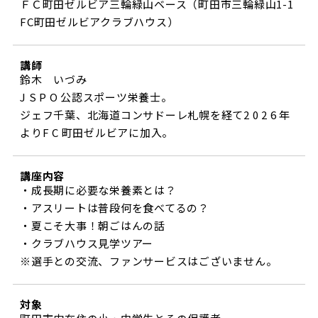
ＦＣ町田ゼルビア三輪緑山ベース（町田市三輪緑山1-1
ビジターサポーターの皆様へ
ゼル塾
FC町田ゼルビアクラブハウス）
お問い合わせ
利用規約
肖像権・ロゴについて
プライバシ
三輪緑山ベースを利用
車イスでの観戦
ＦＣ町田ゼルビアスポーツクラブ
三輪緑山ベースご利用案内
講師
試合運営管理規程
鈴木 いづみ
ＦＣ町田ゼルビアアカデミー
J S P O 公認スポーツ栄養士。
ゼルビアフットサルパーク
ジェフ千葉、北海道コンサドーレ札幌を経て2 0 2 6 年
よりF C 町田ゼルビアに加入。
講座内容
・成長期に必要な栄養素とは？
・アスリートは普段何を食べてるの？
・夏こそ大事！朝ごはんの話
・クラブハウス見学ツアー
※選手との交流、ファンサービスはございません。
対象