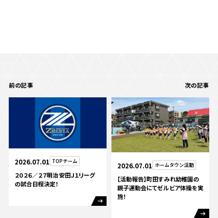
前の記事
次の記事
2026.07.01
TOPチーム
2026.07.01
ホームタウン活動
２０２６／２７明治安田Ｊ１リーグ
【活動報告】町田すみれ幼稚園の
の試合日程決定！
親子運動会にてゼルビア体操を実
施！