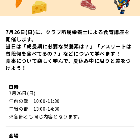
試合日程・結果
クラブを知る
イベント
チケットを買う
順位表・ゴールランキング
クラブを知るトップ
ファンクラブ
チケット購入
ファンになる
7月26日(日)に、クラブ所属栄養士による食育講座を
グッズ
ＦＣ町田ゼルビアについて
開催します。
チケット購入手順
ファンになるトップ
当日は「成長期に必要な栄養素は？」「アスリートは
メディア
選手・スタッフ紹介
グッズを買う
チケット販売スケジュール
普段何を食べてるの？」などについて学べます！
食事について楽しく学んで、夏休み中に周りと差をつ
ファンクラブ
ホームタウン活動
けよう！
グッズを買うトップ
️スタジアムを知る
クラブゼルビスタへの入会
ホームタウン
アカデミー
スタジアムアクセス
オンラインストア
シーズンシート
日時
スクール
ホームタウントップ
スタジアムマップ
7月26日(日)
ユニフォーム
パートナー
午前の部 10:00-11:30
ＦＣ町田ゼルビアをサポート
その他
ゼルビアアシスト募集
午後の部 13:00-14:30
観戦方法を知る
トレーニングの見学・ファンサービス
パートナートップ
※各部とも同じ内容となります。
スタジアム観戦ガイド
ゼルビアアシスト協賛企業一覧
FOLLOW US
ボランティア
パートナー企業一覧
観戦マナー＆ルール
ゼルナビ
会場
ＦＣ町田ゼルビアカレンダー