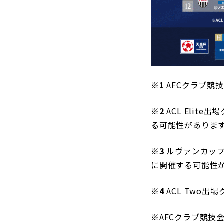
※1
AFCクラブ競
※2
ACL Elite
る可能性がありま
※3
ルヴァンカップ決勝
に開催する可能性
※4
ACL Two出
※
AFCクラブ競