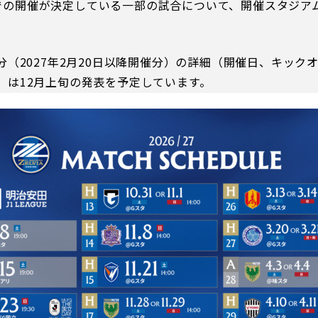
での開催が決定している一部の試合について、開催スタジア
分（
2027
年
2
月
20
日以降開催分）の詳細（開催日、キック
）は
12
月上旬の発表を予定しています。
るトップ
ファンになるトップ
を買う
ファンクラブ
ト購入
クラブゼルビスタへの入会
ト購入手順
シーズンシート
ト販売スケジュール
ＦＣ町田ゼルビアをサポート
アムを知る
トレーニングの見学・ファ
ス
アムアクセス
ボランティア
アムマップ
ＦＣ町田ゼルビアカレンダ
を知る
三輪緑山ベースを利用
アム観戦ガイド