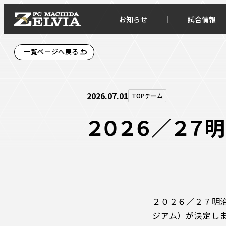
お知らせ
試合情報
一覧ページへ戻る
2026.07.01
TOPチーム
２０２６／２７
お知らせトップ
試合情
TOPチーム
試合デ
２０２６／２７明
試合情報
試合日
ジアム）が決定し
チケット
順位表