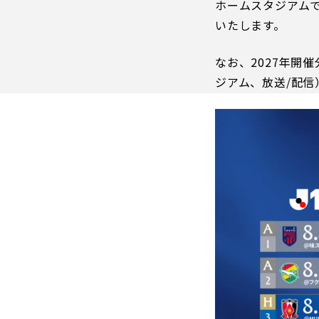
ホームスタジアム
イベント
いたします。
ファンクラブ
グッズ
なお、
2027
年開催
メディア
ジアム、放送
/
配信
観戦す
ホームタウン活動
アカデミー
スクール
チケット
その他
チケッ
チケッ
チケッ
️スタジ
スタジ
スタジ
観戦方法
スタジ