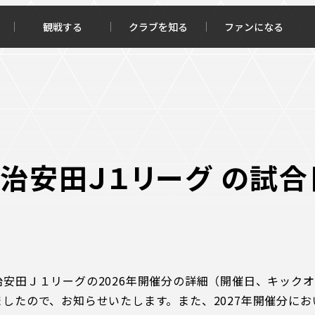
観戦する
クラブを知る
ファンになる
チケット購入
オンラインストア
明治安田Ｊ１リーグ の試合
報トップ
クラブを知るトップ
ータ
ＦＣ町田ゼルビアについて
治安田Ｊ１リーグの
2026
年開催分の詳細（開催日、キックオ
程・結果
選手・スタッフ紹介
ましたので、お知らせいたします。また、
2027
年開催分にお
・ゴールランキング