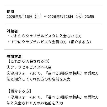
ビジターサポーターの皆様へ
ゼル塾
お問い合わせ
利用規約
肖像権・ロゴについて
プライバシ
期間
三輪緑山ベースを利用
車イスでの観戦
2026年5月16日（土）～2026年5月28日（木）23:59
ＦＣ町田ゼルビアスポーツクラブ
三輪緑山ベースご利用案内
試合運営管理規程
ＦＣ町田ゼルビアアカデミー
対象者
・これからクラブゼルビスタに入会される方
ゼルビアフットサルパーク
・すでにクラブゼルビスタ会員の方（紹介する方）
参加方法
【これから入会される方】
①クラブゼルビスタへ入会
②専用フォームにて、「選べる2種類の特典」の受取方
法と紹介してくれた方のお名前を入力
【紹介する方】
・専用フォームにて、「選べる2種類の特典」の受取方
法と入会された方のお名前を入力