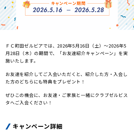
試合日程・結果
クラブを知る
イベント
チケットを買う
順位表・ゴールランキング
クラブを知るトップ
ファンクラブ
チケット購入
ファンになる
グッズ
ＦＣ町田ゼルビアについて
チケット購入手順
ファンになるトップ
ＦＣ町田ゼルビアでは、2026年5月16日（土）～2026年5
メディア
選手・スタッフ紹介
グッズを買う
チケット販売スケジュール
月28日（木）の期間で、「お友達紹介キャンペーン」を実
ファンクラブ
施いたします。
ホームタウン活動
グッズを買うトップ
️スタジアムを知る
クラブゼルビスタへの入会
ホームタウン
お友達を紹介してご入会いただくと、紹介した方・入会し
アカデミー
スタジアムアクセス
オンラインストア
た方のどちらにも特典をプレゼント！
シーズンシート
スクール
ホームタウントップ
スタジアムマップ
ユニフォーム
パートナー
ぜひこの機会に、お友達・ご家族と一緒にクラブゼルビス
ＦＣ町田ゼルビアをサポート
その他
タへご入会ください！
ゼルビアアシスト募集
観戦方法を知る
トレーニングの見学・ファンサービス
パートナートップ
スタジアム観戦ガイド
ゼルビアアシスト協賛企業一覧
FOLLOW US
ボランティア
パートナー企業一覧
キャンペーン詳細
観戦マナー＆ルール
ゼルナビ
ＦＣ町田ゼルビアカレンダー