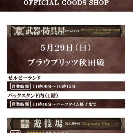
試合日程・結果
クラブを知る
イベント
チケットを買う
順位表・ゴールランキング
クラブを知るトップ
ファンクラブ
チケット購入
ファンになる
グッズ
ＦＣ町田ゼルビアについて
チケット購入手順
ファンになるトップ
メディア
選手・スタッフ紹介
グッズを買う
チケット販売スケジュール
ファンクラブ
ホームタウン活動
グッズを買うトップ
️スタジアムを知る
クラブゼルビスタへの入会
ホームタウン
アカデミー
スタジアムアクセス
オンラインストア
シーズンシート
スクール
ホームタウントップ
スタジアムマップ
ユニフォーム
パートナー
ＦＣ町田ゼルビアをサポート
その他
ゼルビアアシスト募集
観戦方法を知る
トレーニングの見学・ファンサービス
パートナートップ
スタジアム観戦ガイド
ゼルビアアシスト協賛企業一覧
FOLLOW US
ボランティア
パートナー企業一覧
観戦マナー＆ルール
ゼルナビ
ＦＣ町田ゼルビアカレンダー