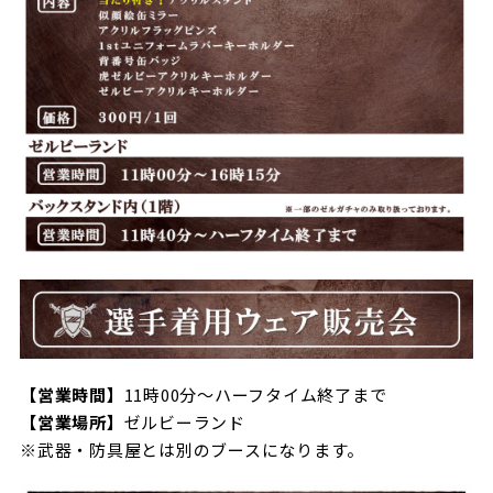
ビジターサポーターの皆様へ
ゼル塾
お問い合わせ
利用規約
肖像権・ロゴについて
プライバシ
三輪緑山ベースを利用
車イスでの観戦
ＦＣ町田ゼルビアスポーツクラブ
三輪緑山ベースご利用案内
試合運営管理規程
ＦＣ町田ゼルビアアカデミー
ゼルビアフットサルパーク
【営業時間】
11時00分～ハーフタイム終了まで
【営業場所】
ゼルビーランド
※武器・防具屋とは別のブースになります。