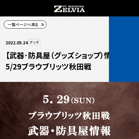
一覧ページへ戻る
チケット購入
2022.05.24
グッズ
【武器･防具屋（グッズショップ）情報】
5/29ブラウブリッツ秋田戦
お知らせ
お知らせトップ
試合情報
TOPチーム
試合情報トップ
試合情報
観戦する
試合データ
チケット
観戦するトップ