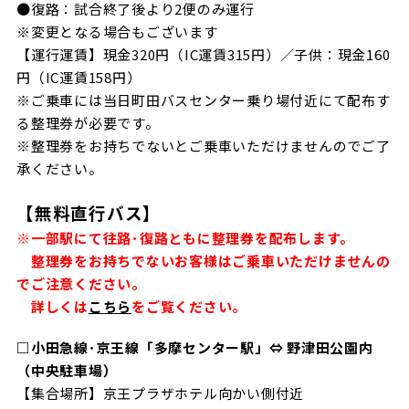
●復路：試合終了後より2便のみ運行
※変更となる場合もございます
【運行運賃】現金320円（IC運賃315円）／子供：現金160
円（IC運賃158円）
※ご乗車には当日町田バスセンター乗り場付近にて配布す
る整理券が必要です。
※整理券をお持ちでないとご乗車いただけませんのでご了
承ください。
【無料直行バス】
※一部駅にて往路･復路ともに整理券を配布します。
整理券をお持ちでないお客様はご乗車いただけませんの
でご注意ください。
詳しくは
こちら
をご覧ください。
□小田急線･京王線「多摩センター駅」⇔ 野津田公園内
（中央駐車場）
【集合場所】京王プラザホテル向かい側付近