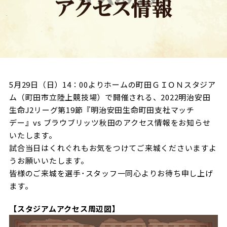
試合日程・結果
クラブを知る
イベント
チケットを買う
順位表・ゴールランキング
クラブを知るトップ
ファンクラブ
チケット購入
ファンになる
グッズ
ＦＣ町田ゼルビアについて
チケット購入手順
ファンになるトップ
メディア
選手・スタッフ紹介
5月29日（日）14：00よりホームの町田ＧＩＯＮスタジア
グッズを買う
チケット販売スケジュール
ム（町田市立陸上競技場）で開催される、2022明治安田
ファンクラブ
ホームタウン活動
生命J2リーグ第19節『明治安田生命町田支社マッチ
グッズを買うトップ
️スタジアムを知る
クラブゼルビスタへの入会
ホームタウン
デー』vs ブラウブリッツ秋田のアクセス情報をお知らせ
アカデミー
スタジアムアクセス
いたします。
オンラインストア
シーズンシート
スクール
試合当日はくれぐれもお気をつけてご来城くださいますよ
ホームタウントップ
スタジアムマップ
ユニフォーム
パートナー
うお願いいたします。
ＦＣ町田ゼルビアをサポート
その他
皆様のご来城を選手･スタッフ一同心よりお待ち申し上げ
ゼルビアアシスト募集
観戦方法を知る
トレーニングの見学・ファンサービス
ます。
パートナートップ
スタジアム観戦ガイド
ゼルビアアシスト協賛企業一覧
FOLLOW US
ボランティア
【スタジアムアクセス周辺図】
パートナー企業一覧
観戦マナー＆ルール
ゼルナビ
ＦＣ町田ゼルビアカレンダー