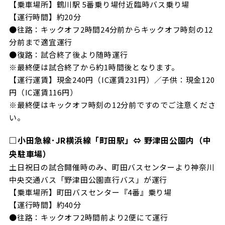
【乗車場所】鶴川駅 5番乗り場付近臨時バス乗り場
【運行時間】約20分
●往路：キックオフ2時間24分前からキックオフ時刻の12
分前まで適宜運行
●復路：試合終了後より随時運行
※最終便は試合終了から約1時間後となります。
【運行運賃】現金240円（IC運賃231円）／子供：現金120
円（IC運賃116円）
※最終便はキックオフ時刻の12分前ですのでご注意くださ
い。
□小田急線･JR横浜線「町田駅」⇔ 野津田公園内（中
央駐車場）
土日祝日の試合開催時のみ、町田バスセンターより神奈川
中央交通バス「野津田公園直行バス」が運行
【乗車場所】町田バスセンター『4番』乗り場
【運行時間】約40分
●往路：キックオフ2時間前より2便にて運行