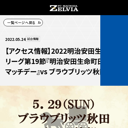
一覧ページへ戻る
チケット購入
2022.05.24
試合情報
【アクセス情報】2022明治安田生命J2
リーグ第19節『明治安田生命町田支社
マッチデー』vs ブラウブリッツ秋田
お知らせ
お知らせトップ
試合情報
TOPチーム
試合情報トップ
試合情報
観戦する
試合データ
チケット
観戦するトップ