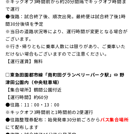
※キックオフ3時間前から約20分間隔でキックオフ時間ま
で運行
●復路：試合終了後、順次出発。最終便は試合終了後1時
間30分後頃を予定
※当日の道路状況等により、運行時間が変更となる場合が
ございます。
※行き･帰りともに乗車人数には限りがあり、ご乗車いた
だけない場合もございますのでご注意ください。
【運行運賃】無料
□東急田園都市線「南町田グランベリーパーク駅」⇔ 野
津田公園内（中央駐車場）
【集合場所】鶴間公園付近
【運行時間】約60分
●往路：11：00・13：00
※キックオフ3時間前と1時間前の2便運行
●往路整理券配布：始発発車30分前ごろから
バス集合場所
にて配布します