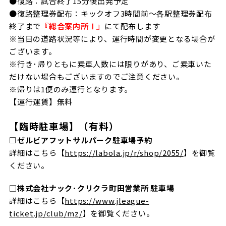
●復路：試合終了15分後出発予定
●復路整理券配布：キックオフ3時間前～各駅整理券配布
終了まで
『総合案内所Ⅰ』
にて配布します
※当日の道路状況等により、運行時間が変更となる場合が
ございます。
※行き･帰りと
もに乗車人数には限りがあり、ご乗車いた
だけない場合もございますのでご注意ください。
※帰りは1便のみ運行となります。
【運行運賃】無料
【臨時駐車場】（有料）
□ゼルビアフットサルパーク駐車場予約
詳細はこちら【
https://labola.jp/r/shop/2055/
】を御覧
ください。
□
株式会社ナック･クリクラ町田営業所 駐車場
詳細はこちら【
https://www.jleague-
ticket.jp/club/mz/
】を御覧ください。