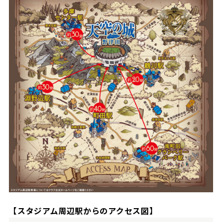
ビジターサポーターの皆様へ
ゼル塾
お問い合わせ
利用規約
肖像権・ロゴについて
プライバシ
三輪緑山ベースを利用
車イスでの観戦
ＦＣ町田ゼルビアスポーツクラブ
三輪緑山ベースご利用案内
試合運営管理規程
ＦＣ町田ゼルビアアカデミー
ゼルビアフットサルパーク
【スタジアム周辺駅からのアクセス図】