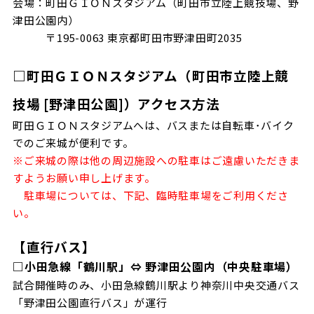
会場：町田ＧＩＯＮスタジアム（町田市立陸上競技場、野
津田公園内）
〒195-0063 東京都町田市野津田町2035
□町田ＧＩＯＮスタジアム（町田市立陸上競
技場 [野津田公園]）アクセス方法
町田ＧＩＯＮスタジアムへは、バスまたは自転車･バイク
でのご来城が便利です。
※ご来城の際は他の周辺施設への駐車はご遠慮いただきま
すようお願い申し上げます。
駐車場については、下記、臨時駐車場をご利用くださ
い。
【直行バス】
□小田急線「鶴川駅」⇔ 野津田公園内（中央駐車場）
試合開催時のみ、小田急線鶴川駅より神奈川中央交通バス
「野津田公園直行バス」が運行