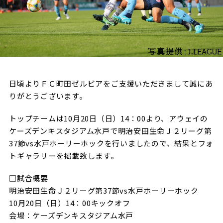
試合日程・結果
クラブを知る
イベント
チケットを買う
順位表・ゴールランキング
クラブを知るトップ
ファンクラブ
チケット購入
ファンになる
グッズ
ＦＣ町田ゼルビアについて
チケット購入手順
ファンになるトップ
メディア
選手・スタッフ紹介
日頃よりＦＣ町田ゼルビアをご支援いただきまして誠にあ
グッズを買う
チケット販売スケジュール
りがとうございます。
ファンクラブ
ホームタウン活動
グッズを買うトップ
️スタジアムを知る
クラブゼルビスタへの入会
トップチームは10月20日（日）14：00より、アウェイの
ホームタウン
アカデミー
スタジアムアクセス
ケーズデンキスタジアム水戸で明治安田生命Ｊ２リーグ第
オンラインストア
シーズンシート
37節vs水戸ホーリーホックを行いましたので、結果とフォ
スクール
ホームタウントップ
スタジアムマップ
ユニフォーム
トギャラリーを掲載致します。
パートナー
ＦＣ町田ゼルビアをサポート
その他
ゼルビアアシスト募集
観戦方法を知る
トレーニングの見学・ファンサービス
□試合概要
パートナートップ
スタジアム観戦ガイド
明治安田生命Ｊ２リーグ第37節vs水戸ホーリーホック
ゼルビアアシスト協賛企業一覧
FOLLOW US
ボランティア
10月20日（日）14：00キックオフ
パートナー企業一覧
観戦マナー＆ルール
ゼルナビ
会場：ケーズデンキスタジアム水戸
ＦＣ町田ゼルビアカレンダー