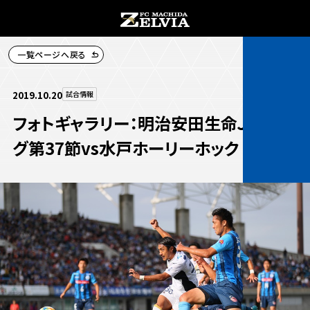
一覧ページへ戻る
チケット購入
2019.10.20
試合情報
フォトギャラリー：明治安田生命Ｊ２リー
グ第37節vs水戸ホーリーホック
お知らせ
お知らせトップ
試合情報
TOPチーム
試合情報トップ
試合情報
観戦する
試合データ
チケット
観戦するトップ