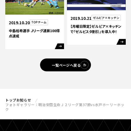
2019.10.21
ゼルビア×キッチン
2019.10.20
TOPチーム
【月曜日限定】ゼルビア×キッチン
中島裕希選手 Ｊリーグ通算100得
で『ゼルビスタ割引』を導入中！
点達成
一覧ページへ戻る
トップ
お知らせ
フォトギャラリー：明治安田生命Ｊ２リーグ第37節vs水戸ホーリーホッ
ク