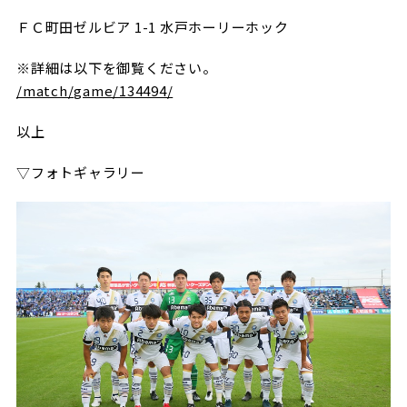
ビジターサポーターの皆様へ
ゼル塾
ＦＣ町田ゼルビア 1-1 水戸ホーリーホック
お問い合わせ
利用規約
肖像権・ロゴについて
プライバシ
三輪緑山ベースを利用
車イスでの観戦
ＦＣ町田ゼルビアスポーツクラブ
※詳細は以下を御覧ください。
三輪緑山ベースご利用案内
/match/game/134494/
試合運営管理規程
ＦＣ町田ゼルビアアカデミー
以上
ゼルビアフットサルパーク
▽フォトギャラリー