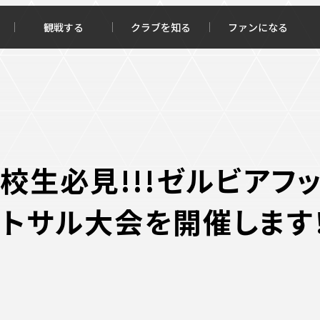
観戦する
クラブを知る
ファンになる
チケット購入
オンラインストア
高校生必見!!!ゼルビアフ
トサル大会を開催します
報トップ
クラブを知るトップ
ータ
ＦＣ町田ゼルビアについて
程・結果
選手・スタッフ紹介
・ゴールランキング