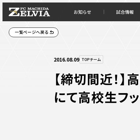
お知らせ
試合情報
一覧ページへ戻る
2016.08.09
TOPチーム
【締切間近！】
にて高校生フッ
お知らせトップ
試合情
TOPチーム
試合デ
試合情報
試合日
チケット
順位表