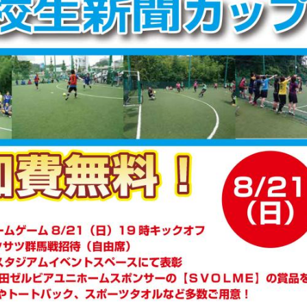
三輪緑山ベースご利用案内
ナー＆ルール
ーサポーターの皆様へ
での観戦
営管理規程
ー
LINEミニアプリプライバシーポリシー