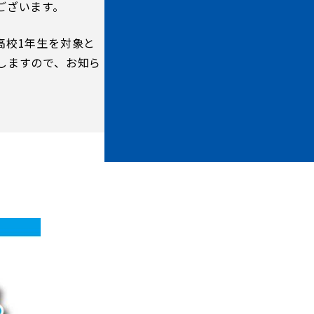
ございます。
高校1年生を対象と
しますので、お知ら
ホームタウントップ
ゼルビアアシスト募集
ゼルビアアシスト協賛企業一覧
ゼルナビ
ゼル塾
ＦＣ町田ゼルビアスポーツクラブ
ンサービ
ＦＣ町田ゼルビアアカデミー
ゼルビアフットサルパーク
ー