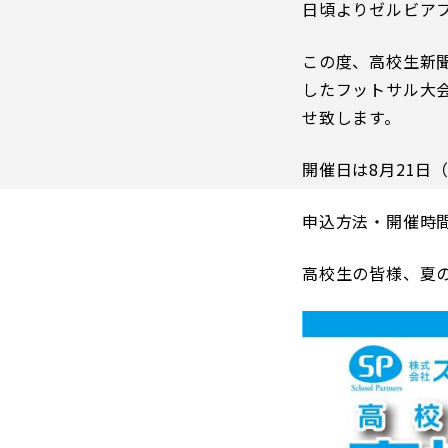
日頃よりゼルビア
イベント
ファンクラブ
この度、高校生新
グッズ
したフットサル大
メディア
せ致します。
観戦す
ホームタウン活動
アカデミー
開催日は8月21日
スクール
チケット
申込方法・開催時
その他
チケッ
チケッ
高校生の皆様、夏
チケッ
️スタジ
スタジ
スタジ
観戦方法
スタジ