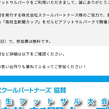
フットサルパークをご利用いただきまして、誠にありがとう
聞を発行する株式会社スクールパートナーズ様のご協力で、
会『高校生新聞カップ』をゼルビアフットサルパークで開催
るトップ
ファンになるトップ
（日）で、参加費は無料です。
を買う
ファンクラブ
間など詳細は以下をご確認ください。
ト購入
クラブゼルビスタへの入会
ト購入手順
シーズンシート
の思い出作りも兼ねてふるってご参加ください！
ト販売スケジュール
ＦＣ町田ゼルビアをサポート
アムを知る
トレーニングの見学・ファ
ス
アムアクセス
ボランティア
アムマップ
ＦＣ町田ゼルビアカレンダ
を知る
三輪緑山ベースを利用
アム観戦ガイド