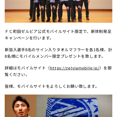
試合日程・結果
クラブを知る
イベント
チケットを買う
順位表・ゴールランキング
クラブを知るトップ
ファンクラブ
チケット購入
ファンになる
グッズ
ＦＣ町田ゼルビア公式モバイルサイト限定で、新体制発足
ＦＣ町田ゼルビアについて
チケット購入手順
キャンペーンを行います。
ファンになるトップ
メディア
選手・スタッフ紹介
グッズを買う
チケット販売スケジュール
新加入選手8名のサイン入りタオルマフラーを各1名様、計
ファンクラブ
ホームタウン活動
8名様にモバイルメンバー限定プレゼントを致します。
グッズを買うトップ
️スタジアムを知る
クラブゼルビスタへの入会
ホームタウン
アカデミー
スタジアムアクセス
詳細はモバイルサイト（
https://zelviamobile.jp/
）を御
オンラインストア
シーズンシート
覧ください。
スクール
ホームタウントップ
スタジアムマップ
ユニフォーム
パートナー
ＦＣ町田ゼルビアをサポート
皆様、モバイルサイトをよろしくお願い致します。
その他
ゼルビアアシスト募集
観戦方法を知る
トレーニングの見学・ファンサービス
パートナートップ
スタジアム観戦ガイド
ゼルビアアシスト協賛企業一覧
FOLLOW US
ボランティア
パートナー企業一覧
観戦マナー＆ルール
ゼルナビ
ＦＣ町田ゼルビアカレンダー