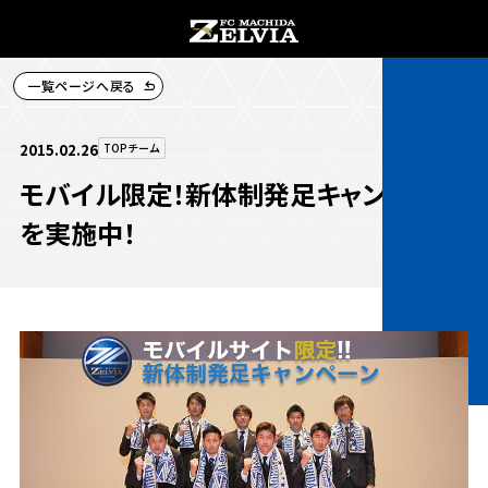
一覧ページへ戻る
チケット購入
2015.02.26
TOPチーム
モバイル限定！新体制発足キャンペーン
を実施中！
お知らせ
お知らせトップ
試合情報
TOPチーム
試合情報トップ
試合情報
観戦する
試合データ
チケット
観戦するトップ