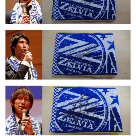
ビジターサポーターの皆様へ
ゼル塾
お問い合わせ
利用規約
肖像権・ロゴについて
プライバシ
三輪緑山ベースを利用
車イスでの観戦
ＦＣ町田ゼルビアスポーツクラブ
三輪緑山ベースご利用案内
試合運営管理規程
ＦＣ町田ゼルビアアカデミー
ゼルビアフットサルパーク