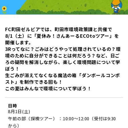
試合日程・結果
クラブを知る
イベント
チケットを買う
順位表・ゴールランキング
クラブを知るトップ
ファンクラブ
チケット購入
ファンになる
FC町田ゼルビアでは、町田市環境政策課と共催で
グッズ
ＦＣ町田ゼルビアについて
8/1（土）に「夏休み！さんあーるECOtoツアー」を
チケット購入手順
ファンになるトップ
開催します。
メディア
選手・スタッフ紹介
グッズを買う
チケット販売スケジュール
3Rってなに？ごみはどうやって処理されているの？環
境のために自分ができることは何だろう？など、日ご
ファンクラブ
ホームタウン活動
ろの疑問を解消しながら、楽しく環境問題について学
グッズを買うトップ
️スタジアムを知る
クラブゼルビスタへの入会
ぼう！
ホームタウン
アカデミー
スタジアムアクセス
生ごみが消えてなくなる魔法の箱「ダンボールコンポ
オンラインストア
シーズンシート
スト」を制作できる回も！
スクール
ホームタウントップ
スタジアムマップ
この夏はみんなで環境について学ぼう！
ユニフォーム
パートナー
ＦＣ町田ゼルビアをサポート
その他
ゼルビアアシスト募集
観戦方法を知る
トレーニングの見学・ファンサービス
パートナートップ
日時
スタジアム観戦ガイド
ゼルビアアシスト協賛企業一覧
FOLLOW US
8月1日(土)
ボランティア
午前の部（探検ツアー） ：10:00～12:00（受付は9:30
パートナー企業一覧
観戦マナー＆ルール
ゼルナビ
から）
ＦＣ町田ゼルビアカレンダー