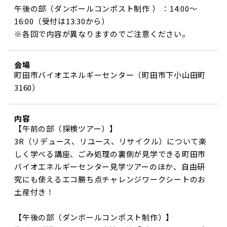
午後の部（ダンボールコンポスト制作 ） ：14:00～
ビジターサポーターの皆様へ
ゼル塾
お問い合わせ
利用規約
肖像権・ロゴについて
プライバシ
16:00（受付は13:30から）
三輪緑山ベースを利用
車イスでの観戦
※各回で内容が異なりますのでご注意ください。
ＦＣ町田ゼルビアスポーツクラブ
三輪緑山ベースご利用案内
試合運営管理規程
ＦＣ町田ゼルビアアカデミー
会場
町田市バイオエネルギーセンター（町田市下小山田町
ゼルビアフットサルパーク
3160）
内容
【午前の部（探検ツアー）】
3R（リデュース、リユース、リサイクル）について楽
しく学べる講座、ごみ処理の裏側が見学できる町田市
バイオエネルギーセンター見学ツアーのほか、自由研
究にも使えるエコ勝ち点チャレンジワークシートのお
土産付き！
【午後の部（ダンボールコンポスト制作）】