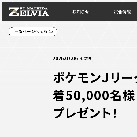
お知らせ
試合情報
一覧ページへ戻る
2026.07.06
その他
ポケモンＪリー
着50,000名
お知らせトップ
試合情
プレゼント！
TOPチーム
試合デ
試合情報
試合日
チケット
順位表