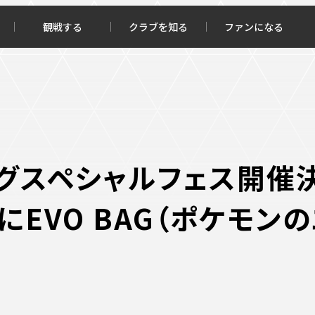
観戦する
クラブを知る
ファンになる
チケット購入
オンラインストア
グスペシャルフェス開催決
様にEVO BAG（ポケモン
報トップ
クラブを知るトップ
ータ
ＦＣ町田ゼルビアについて
程・結果
選手・スタッフ紹介
・ゴールランキング