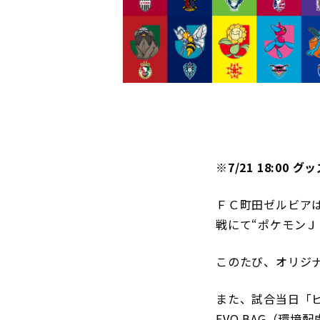
観戦マ
ビジタ
車イス
試合運
※7/21 18:00 
お問い合わせ
利用規約
肖像権・ロゴについて
プライバシーポリシ
ＦＣ町田ゼルビアは
戦にて“ポケモンＪ
このたび、オリジ
また、試合当日「
EVO BAG（環