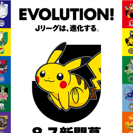
るトップ
ファンになるトップ
を買う
ファンクラブ
ト購入
クラブゼルビスタへの入会
ト購入手順
シーズンシート
ト販売スケジュール
ＦＣ町田ゼルビアをサポート
アムを知る
トレーニングの見学・ファ
ス
アムアクセス
ボランティア
アムマップ
ＦＣ町田ゼルビアカレンダ
を知る
三輪緑山ベースを利用
アム観戦ガイド