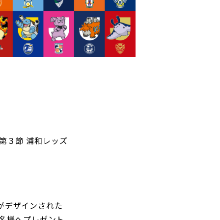
パートナートップ
パートナー企業一覧
FOLLOW US!
 第３節 浦和レッズ
がデザインされた
0名様へプレゼント