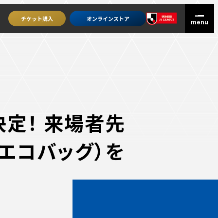
チケット
購入
オンライン
ストア
定！ 来場者先
のエコバッグ）を
グッズを買うトップ
オンラインストア
ユニフォーム