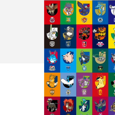
イベント
ファンクラブ
グッズ
メディア
観戦す
ホームタウン活動
アカデミー
スクール
チケット
その他
チケッ
チケッ
チケッ
️スタジ
スタジ
スタジ
観戦方法
スタジ