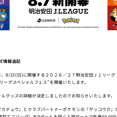
三輪緑山ベースご利用案内
ナー＆ルール
ーサポーターの皆様へ
での観戦
営管理規程
グッズ情報追記
ー
LINEミニアプリプライバシーポリシー
、8/23(日)に開催する２０２６／２７明治安田Ｊ１リーグ
リーグスペシャルフェス”を開催いたします。
ナルグッズの詳細が決定しましたのでお知らせいたします。
ピカチュウ」とクラブパートナーポケモンの「ゲッコウガ」
境配慮型エコバッグ）をDゲートを除く入場ゲートで先着50,00