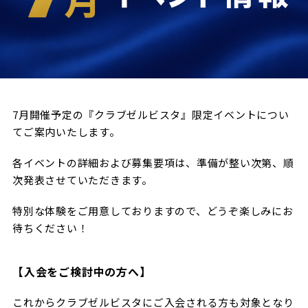
試合日程・結果
クラブを知る
イベント
チケットを買う
順位表・ゴールランキング
クラブを知るトップ
ファンクラブ
チケット購入
ファンになる
グッズ
ＦＣ町田ゼルビアについて
チケット購入手順
ファンになるトップ
メディア
選手・スタッフ紹介
7月開催予定の『クラブゼルビスタ』限定イベントについ
グッズを買う
チケット販売スケジュール
てご案内いたします。
ファンクラブ
ホームタウン活動
グッズを買うトップ
️スタジアムを知る
クラブゼルビスタへの入会
各イベントの詳細および募集要項は、準備が整い次第、順
ホームタウン
アカデミー
スタジアムアクセス
次発表させていただきます。
オンラインストア
シーズンシート
スクール
ホームタウントップ
スタジアムマップ
特別な体験をご用意しておりますので、どうぞ楽しみにお
ユニフォーム
パートナー
ＦＣ町田ゼルビアをサポート
待ちください！
その他
ゼルビアアシスト募集
観戦方法を知る
トレーニングの見学・ファンサービス
パートナートップ
スタジアム観戦ガイド
ゼルビアアシスト協賛企業一覧
FOLLOW US
【入会をご検討中の方へ】
ボランティア
パートナー企業一覧
観戦マナー＆ルール
ゼルナビ
これからクラブゼルビスタにご入会される方も対象となり
ＦＣ町田ゼルビアカレンダー