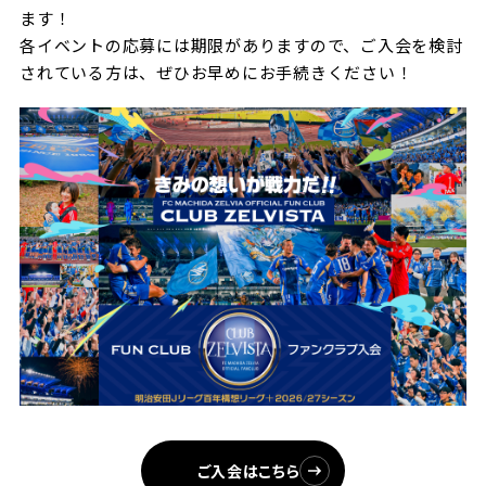
ます！
ビジターサポーターの皆様へ
ゼル塾
お問い合わせ
利用規約
肖像権・ロゴについて
プライバシ
各イベントの応募には期限がありますので、ご入会を検討
三輪緑山ベースを利用
車イスでの観戦
されてい
る方は、ぜひお早めにお手続きください！
ＦＣ町田ゼルビアスポーツクラブ
三輪緑山ベースご利用案内
試合運営管理規程
ＦＣ町田ゼルビアアカデミー
ゼルビアフットサルパーク
ご入会はこちら