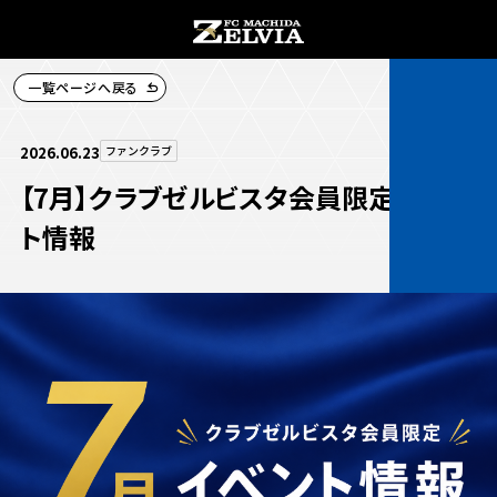
一覧ページへ戻る
チケット購入
2026.06.23
ファンクラブ
【7月】クラブゼルビスタ会員限定イベン
ト情報
お知らせ
お知らせトップ
試合情報
TOPチーム
試合情報トップ
試合情報
観戦する
試合データ
チケット
観戦するトップ