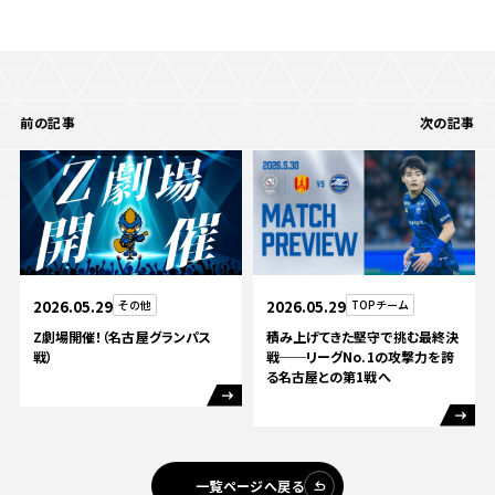
前の記事
次の記事
2026.05.29
その他
2026.05.29
TOPチーム
Z劇場開催！（名古屋グランパス
積み上げてきた堅守で挑む最終決
戦）
戦──リーグNo.1の攻撃力を誇
る名古屋との第1戦へ
一覧ページへ戻る