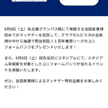
試合日程・結果
クラブを知る
イベント
チケットを買う
順位表・ゴールランキング
クラブを知るトップ
ファンクラブ
チケット購入
ファンになる
グッズ
6月6日（土）名古屋グランパス戦にて実施する吉田産業様
ＦＣ町田ゼルビアについて
チケット購入手順
初めてのマッチデーを記念して、クラブゼルビスタの会員
ファンになるトップ
メディア
選手・スタッフ紹介
グッズを買う
チケット販売スケジュール
様の中から抽選で明治安田Ｊ１百年構想リーグのユニ
フォームパンツをプレゼントいたします！
ファンクラブ
ホームタウン活動
グッズを買うトップ
️スタジアムを知る
クラブゼルビスタへの入会
また、6月6日（土）試合当日にスタジアムにて、スタジア
ホームタウン
アカデミー
スタジアムアクセス
ム来城者を対象としたユニフォームパンツが当たるイベン
オンラインストア
シーズンシート
トを実施いたします。
スクール
ホームタウントップ
スタジアムマップ
ユニフォーム
パートナー
ＦＣ町田ゼルビアをサポート
その他
ぜひ、吉田産業様によるマッチデー特別企画をお楽しみく
ゼルビアアシスト募集
観戦方法を知る
トレーニングの見学・ファンサービス
ださい！
パートナートップ
スタジアム観戦ガイド
ゼルビアアシスト協賛企業一覧
FOLLOW US
ボランティア
パートナー企業一覧
観戦マナー＆ルール
ゼルナビ
ＦＣ町田ゼルビアカレンダー