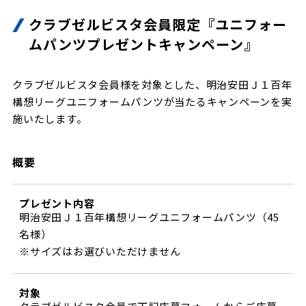
ビジターサポーターの皆様へ
ゼル塾
クラブゼルビスタ会員限定『ユニフォー
お問い合わせ
利用規約
肖像権・ロゴについて
プライバシ
三輪緑山ベースを利用
ムパンツプレゼントキャンペーン』
車イスでの観戦
ＦＣ町田ゼルビアスポーツクラブ
三輪緑山ベースご利用案内
試合運営管理規程
ＦＣ町田ゼルビアアカデミー
クラブゼルビスタ会員様を対象とした、明治安田Ｊ１百年
構想リーグユニフォームパンツが当たるキャンペーンを実
ゼルビアフットサルパーク
施いたします。
概要
プレゼント内容
明治安田Ｊ１百年構想リーグユニフォームパンツ（45
名様）
※サイズはお選びいただけません
対象