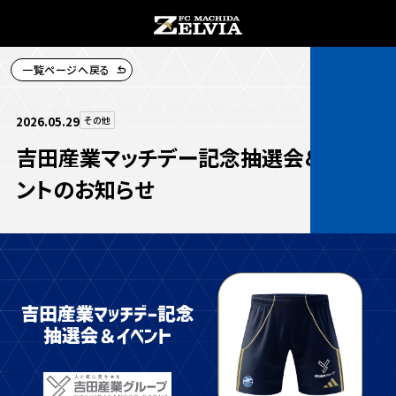
一覧ページへ戻る
チケット購入
2026.05.29
その他
吉田産業マッチデー記念抽選会＆イベ
ントのお知らせ
お知らせ
お知らせトップ
試合情報
TOPチーム
試合情報トップ
試合情報
観戦する
試合データ
チケット
観戦するトップ