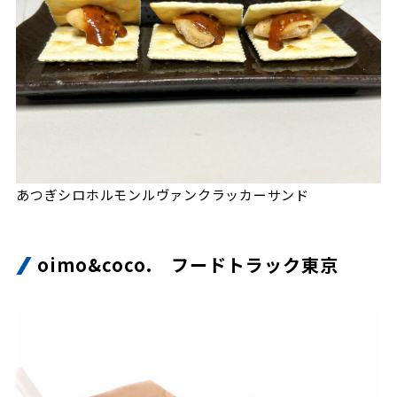
ビジターサポーターの皆様へ
ゼル塾
お問い合わせ
利用規約
肖像権・ロゴについて
プライバシ
三輪緑山ベースを利用
車イスでの観戦
ＦＣ町田ゼルビアスポーツクラブ
三輪緑山ベースご利用案内
試合運営管理規程
ＦＣ町田ゼルビアアカデミー
ゼルビアフットサルパーク
あつぎシロホルモンルヴァンクラッカーサンド
oimo&coco. フードトラック東京