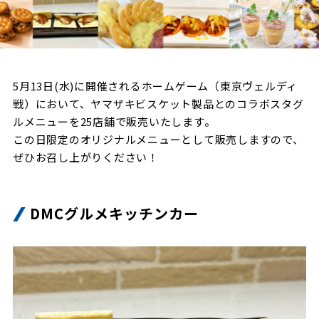
試合日程・結果
クラブを知る
イベント
チケットを買う
順位表・ゴールランキング
クラブを知るトップ
ファンクラブ
チケット購入
ファンになる
グッズ
5月13日(水)に開催されるホームゲーム（東京ヴェルディ
ＦＣ町田ゼルビアについて
チケット購入手順
戦）において、ヤマザキビスケット製品とのコラボスタグ
ファンになるトップ
メディア
選手・スタッフ紹介
グッズを買う
チケット販売スケジュール
ルメニューを25店舗で販売いたします。
この日限定のオリジナルメニューとして販売しますので、
ファンクラブ
ホームタウン活動
グッズを買うトップ
ぜひお召し上がりください！
️スタジアムを知る
クラブゼルビスタへの入会
ホームタウン
アカデミー
スタジアムアクセス
オンラインストア
シーズンシート
スクール
ホームタウントップ
DMCグルメキッチンカー
スタジアムマップ
ユニフォーム
パートナー
ＦＣ町田ゼルビアをサポート
その他
ゼルビアアシスト募集
観戦方法を知る
トレーニングの見学・ファンサービス
パートナートップ
スタジアム観戦ガイド
ゼルビアアシスト協賛企業一覧
FOLLOW US
ボランティア
パートナー企業一覧
観戦マナー＆ルール
ゼルナビ
ＦＣ町田ゼルビアカレンダー