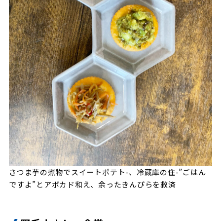
さつま芋の煮物でスイートポテト-、冷蔵庫の住-”ごはん
ですよ”とアボカド和え、余ったきんぴらを救済