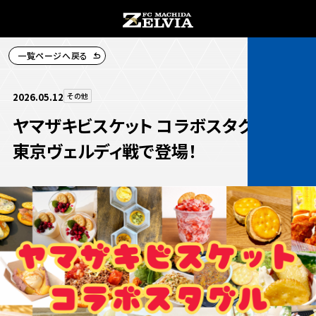
一覧ページへ戻る
チケット購入
2026.05.12
その他
ヤマザキビスケット コラボスタグルが
東京ヴェルディ戦で登場！
お知らせ
お知らせトップ
試合情報
TOPチーム
試合情報トップ
試合情報
観戦する
試合データ
チケット
観戦するトップ