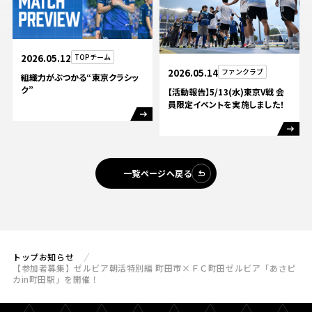
2026.05.12
TOPチーム
2026.05.14
ファンクラブ
組織力がぶつかる“東京クラシッ
ク”
【活動報告】5/13(水)東京V戦 会
員限定イベントを実施しました！
一覧ページへ戻る
トップ
お知らせ
【参加者募集】ゼルビア朝活特別編 町田市×ＦＣ町田ゼルビア「あさピ
カin町田駅」を開催！