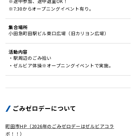
※途中参加、途中退室OK！
ビジターサポーターの皆様へ
ゼル塾
※7:30からオープニングイベント有り。
お問い合わせ
利用規約
肖像権・ロゴについて
プライバシ
三輪緑山ベースを利用
車イスでの観戦
ＦＣ町田ゼルビアスポーツクラブ
三輪緑山ベースご利用案内
集合場所
試合運営管理規程
小田急町田駅ビル東口広場（旧カリヨン広場）
ＦＣ町田ゼルビアアカデミー
ゼルビアフットサルパーク
活動内容
・駅周辺のごみ拾い
・ゼルビア体操※オープニングイベントで実施。
ごみゼロデーについて
町田市HP（2026年のごみゼロデーはゼルビアコラ
ボ！！）