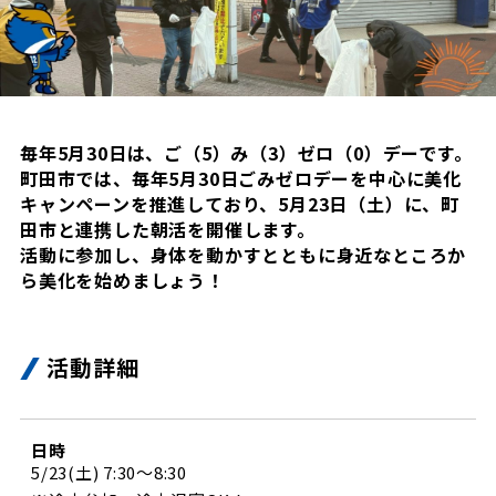
試合日程・結果
クラブを知る
イベント
チケットを買う
順位表・ゴールランキング
クラブを知るトップ
ファンクラブ
チケット購入
ファンになる
グッズ
ＦＣ町田ゼルビアについて
チケット購入手順
毎年5月30日は、ご（5）み（3）ゼロ（0）デーです。
ファンになるトップ
町田市では、毎年5月30日ごみゼロデーを中心に美化
メディア
選手・スタッフ紹介
グッズを買う
チケット販売スケジュール
キャンペーンを推進しており、5月23日（土）に、町
ファンクラブ
ホームタウン活動
田市と連携した朝活を開催します。
グッズを買うトップ
️スタジアムを知る
活動に参加し、身体を動かすとともに身近なところか
クラブゼルビスタへの入会
ホームタウン
アカデミー
ら美化を始めましょう！
スタジアムアクセス
オンラインストア
シーズンシート
スクール
ホームタウントップ
スタジアムマップ
ユニフォーム
パートナー
ＦＣ町田ゼルビアをサポート
活動詳細
その他
ゼルビアアシスト募集
観戦方法を知る
トレーニングの見学・ファンサービス
パートナートップ
スタジアム観戦ガイド
ゼルビアアシスト協賛企業一覧
FOLLOW US
ボランティア
日時
パートナー企業一覧
観戦マナー＆ルール
5/23(土) 7:30～8:30
ゼルナビ
ＦＣ町田ゼルビアカレンダー