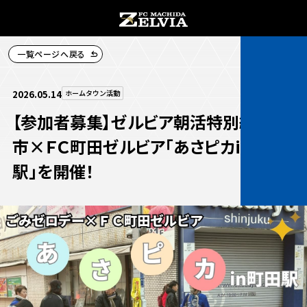
一覧ページへ戻る
チケット購入
2026.05.14
ホームタウン活動
【参加者募集】ゼルビア朝活特別編 町田
市×ＦＣ町田ゼルビア「あさピカin町田
駅」を開催！
お知らせ
お知らせトップ
試合情報
TOPチーム
試合情報トップ
試合情報
観戦する
試合データ
チケット
観戦するトップ