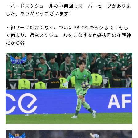
・ハードスケジュールの中何回もスーパーセーブがありま
ビジターサポーターの皆様へ
ゼル塾
お問い合わせ
利用規約
肖像権・ロゴについて
プライバシ
した。ありがとうございます！
三輪緑山ベースを利用
車イスでの観戦
ＦＣ町田ゼルビアスポーツクラブ
三輪緑山ベースご利用案内
・神セーブだけでなく、ついにPKで神キックまで！そし
試合運営管理規程
ＦＣ町田ゼルビアアカデミー
て何より、過密スケジュールをこなす安定感抜群の守護神
だから😆
ゼルビアフットサルパーク