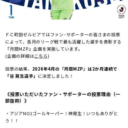
試合日程・結果
クラブを知る
イベント
チケットを買う
順位表・ゴールランキング
クラブを知るトップ
ファンクラブ
チケット購入
ファンになる
グッズ
ＦＣ町田ゼルビアではファン･サポーターの皆さまの投票
ＦＣ町田ゼルビアについて
チケット購入手順
によって、各月のリーグ戦で最も活躍した選手を表彰する
ファンになるトップ
メディア
選手・スタッフ紹介
グッズを買う
チケット販売スケジュール
『月間MZP』企画を実施しています。
(企画の詳細は
こちら
)
ファンクラブ
ホームタウン活動
グッズを買うトップ
️スタジアムを知る
クラブゼルビスタへの入会
投票の結果、
2026年4月の『月間MZP』は2か月連続で
ホームタウン
アカデミー
スタジアムアクセス
「谷 晃生選手」
に決定しました！
オンラインストア
シーズンシート
スクール
ホームタウントップ
スタジアムマップ
ユニフォーム
パートナー
ＦＣ町田ゼルビアをサポート
《投票いただいたファン・サポーターの投票理由（一
その他
ゼルビアアシスト募集
観戦方法を知る
部抜粋）》
トレーニングの見学・ファンサービス
パートナートップ
スタジアム観戦ガイド
ゼルビアアシスト協賛企業一覧
FOLLOW US
・アジアNO1ゴールキーパー！神晃生！いつもありがと
ボランティア
パートナー企業一覧
う！！
観戦マナー＆ルール
ゼルナビ
ＦＣ町田ゼルビアカレンダー