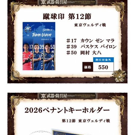
ビジターサポーターの皆様へ
ゼル塾
お問い合わせ
利用規約
肖像権・ロゴについて
プライバシ
三輪緑山ベースを利用
車イスでの観戦
ＦＣ町田ゼルビアスポーツクラブ
三輪緑山ベースご利用案内
試合運営管理規程
ＦＣ町田ゼルビアアカデミー
ゼルビアフットサルパーク