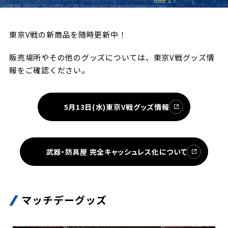
試合日程・結果
クラブを知る
イベント
チケットを買う
順位表・ゴールランキング
東京V戦の新商品を随時更新中！
クラブを知るトップ
ファンクラブ
チケット購入
ファンになる
販売場所やその他のグッズについては、東京V戦グッズ情
グッズ
ＦＣ町田ゼルビアについて
チケット購入手順
報をご確認ください。
ファンになるトップ
メディア
選手・スタッフ紹介
グッズを買う
チケット販売スケジュール
ファンクラブ
ホームタウン活動
5月13日(水)東京V戦グッズ情報
グッズを買うトップ
️スタジアムを知る
クラブゼルビスタへの入会
ホームタウン
アカデミー
スタジアムアクセス
オンラインストア
シーズンシート
スクール
ホームタウントップ
スタジアムマップ
武器・防具屋 完全キャッシュレス化について
ユニフォーム
パートナー
ＦＣ町田ゼルビアをサポート
その他
ゼルビアアシスト募集
観戦方法を知る
トレーニングの見学・ファンサービス
パートナートップ
スタジアム観戦ガイド
ゼルビアアシスト協賛企業一覧
FOLLOW US
マッチデーグッズ
ボランティア
パートナー企業一覧
観戦マナー＆ルール
ゼルナビ
ＦＣ町田ゼルビアカレンダー