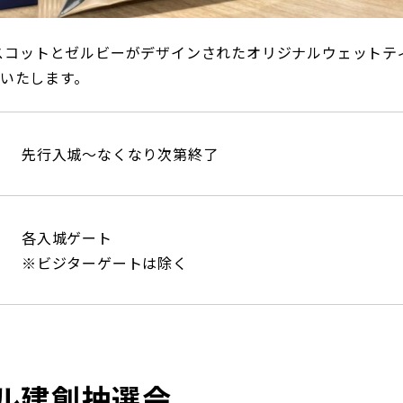
三輪緑山ベースご利用案内
ナー＆ルール
ーサポーターの皆様へ
スコットとゼルビーがデザインされたオリジナルウェットテ
での観戦
布いたします。
営管理規程
先行入城～なくなり次第終了
ー
LINEミニアプリプライバシーポリシー
各入城ゲート
※ビジターゲートは除く
ル建創抽選会