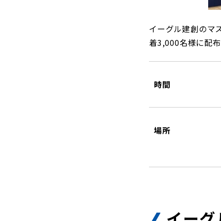
観戦マ
ビジタ
イーグル建創のマ
車イス
着3,000名様に配
試合運
時間
お問い合わせ
利用規約
肖像権・ロゴについて
プライバシーポリシ
場所
イーグ