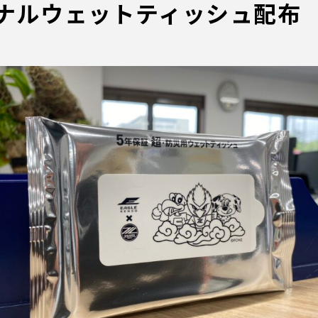
ナルウェットティッシュ配布
るトップ
ファンになるトップ
を買う
ファンクラブ
ト購入
クラブゼルビスタへの入会
ト購入手順
シーズンシート
ト販売スケジュール
ＦＣ町田ゼルビアをサポート
アムを知る
トレーニングの見学・ファ
ス
アムアクセス
ボランティア
アムマップ
ＦＣ町田ゼルビアカレンダ
を知る
三輪緑山ベースを利用
アム観戦ガイド