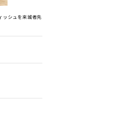
パートナートップ
ィッシュを来城者先
パートナー企業一覧
FOLLOW US!