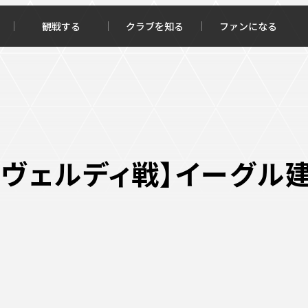
観戦する
クラブを知る
ファンになる
チケット購入
オンラインストア
)東京ヴェルディ戦】イーグ
報トップ
クラブを知るトップ
ータ
ＦＣ町田ゼルビアについて
程・結果
選手・スタッフ紹介
・ゴールランキング