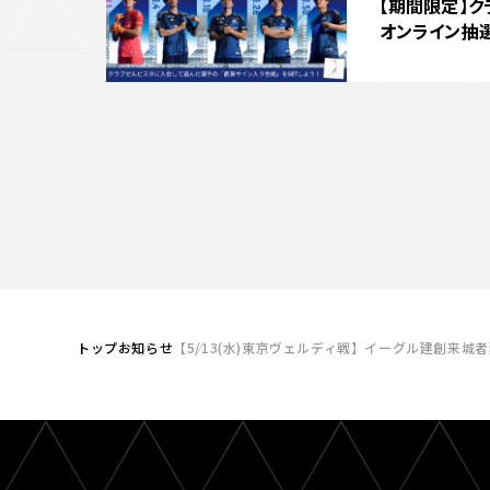
【期間限定】
オンライン抽
トップ
お知らせ
【5/13(水)東京ヴェルディ戦】イーグル建創来城