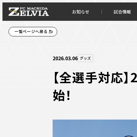
お知らせ
試合情報
一覧ページへ戻る
2026.03.06
グッズ
【全選手対応】
始！
お知らせトップ
試合情
TOPチーム
試合デ
試合情報
試合日
チケット
順位表