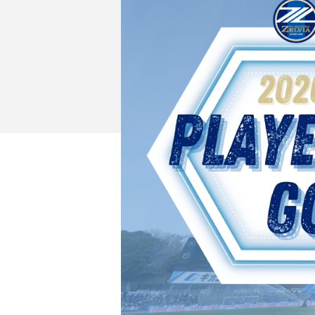
イベント
ファンクラブ
グッズ
メディア
観戦す
ホームタウン活動
アカデミー
スクール
チケット
その他
チケッ
チケッ
チケッ
️スタジ
スタジ
スタジ
観戦方法
スタジ