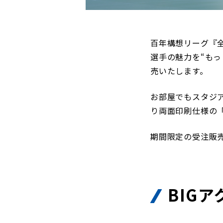
観戦マ
ビジタ
車イス
百年構想リーグ『
試合運
選手の魅力を“もっ
売いたします。
お部屋でもスタジア
り両面印刷仕様の「
お問い合わせ
利用規約
肖像権・ロゴについて
プライバシーポリシ
期間限定の受注販
BIG