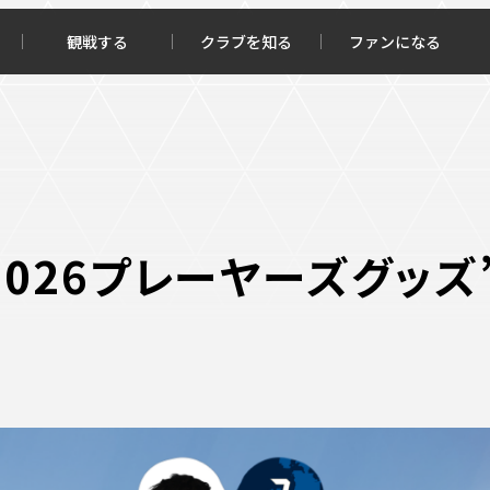
観戦する
クラブを知る
ファンになる
チケット購入
オンラインストア
2026プレーヤーズグッズ
報トップ
クラブを知るトップ
ータ
ＦＣ町田ゼルビアについて
程・結果
選手・スタッフ紹介
・ゴールランキング