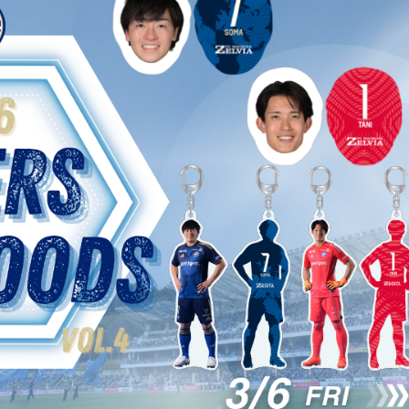
るトップ
ファンになるトップ
を買う
ファンクラブ
ト購入
クラブゼルビスタへの入会
ト購入手順
シーズンシート
ト販売スケジュール
ＦＣ町田ゼルビアをサポート
アムを知る
トレーニングの見学・ファ
ス
アムアクセス
ボランティア
アムマップ
ＦＣ町田ゼルビアカレンダ
を知る
三輪緑山ベースを利用
アム観戦ガイド