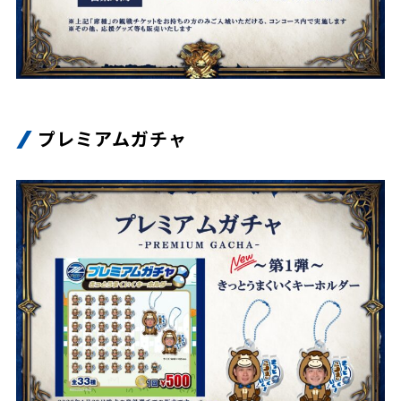
ビジターサポーターの皆様へ
ゼル塾
お問い合わせ
利用規約
肖像権・ロゴについて
プライバシ
三輪緑山ベースを利用
車イスでの観戦
ＦＣ町田ゼルビアスポーツクラブ
三輪緑山ベースご利用案内
試合運営管理規程
ＦＣ町田ゼルビアアカデミー
プレミアムガチャ
ゼルビアフットサルパーク