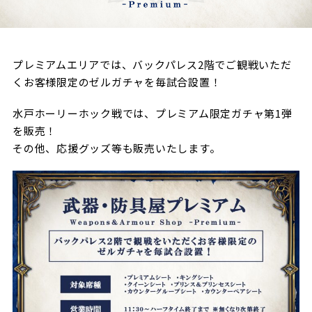
試合日程・結果
クラブを知る
イベント
チケットを買う
順位表・ゴールランキング
クラブを知るトップ
ファンクラブ
チケット購入
プレミアムエリアでは、バックパレス2階でご観戦いただ
ファンになる
グッズ
くお客様限定のゼルガチャを毎試合設置！
ＦＣ町田ゼルビアについて
チケット購入手順
ファンになるトップ
メディア
水戸ホーリーホック戦では、プレミアム限定ガチャ第1弾
選手・スタッフ紹介
グッズを買う
チケット販売スケジュール
を販売！
ファンクラブ
ホームタウン活動
その他、応援グッズ等も販売いたします。
グッズを買うトップ
️スタジアムを知る
クラブゼルビスタへの入会
ホームタウン
アカデミー
スタジアムアクセス
オンラインストア
シーズンシート
スクール
ホームタウントップ
スタジアムマップ
ユニフォーム
パートナー
ＦＣ町田ゼルビアをサポート
その他
ゼルビアアシスト募集
観戦方法を知る
トレーニングの見学・ファンサービス
パートナートップ
スタジアム観戦ガイド
ゼルビアアシスト協賛企業一覧
FOLLOW US
ボランティア
パートナー企業一覧
観戦マナー＆ルール
ゼルナビ
ＦＣ町田ゼルビアカレンダー