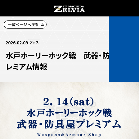
一覧ページへ戻る
チケット購入
2026.02.09
グッズ
水戸ホーリーホック戦 武器・防具屋プ
レミアム情報
お知らせ
お知らせトップ
試合情報
TOPチーム
試合情報トップ
試合情報
観戦する
試合データ
チケット
観戦するトップ