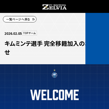
一覧ページへ戻る
チケット購入
2026.02.05
TOPチーム
キムミンテ選手 完全移籍加入のお知ら
せ
お知らせ
お知らせトップ
試合情報
TOPチーム
試合情報トップ
試合情報
観戦する
試合データ
チケット
観戦するトップ