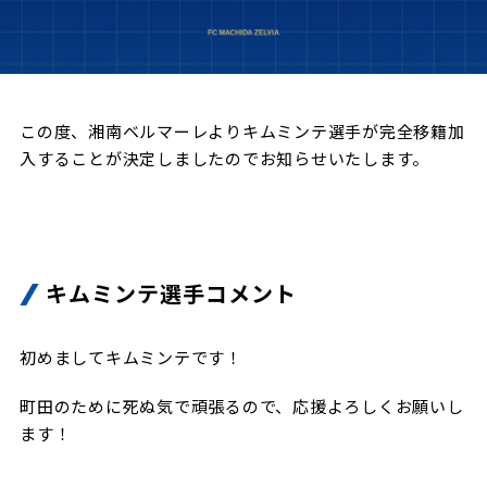
試合日程・結果
クラブを知る
イベント
チケットを買う
順位表・ゴールランキング
クラブを知るトップ
ファンクラブ
チケット購入
ファンになる
グッズ
この度、湘南ベルマーレよりキムミンテ選手が完全移籍加
ＦＣ町田ゼルビアについて
チケット購入手順
入することが決定しましたのでお知らせいたします。
ファンになるトップ
メディア
選手・スタッフ紹介
グッズを買う
チケット販売スケジュール
ファンクラブ
ホームタウン活動
グッズを買うトップ
️スタジアムを知る
クラブゼルビスタへの入会
ホームタウン
アカデミー
スタジアムアクセス
キムミンテ選手コメント
オンラインストア
シーズンシート
スクール
ホームタウントップ
スタジアムマップ
ユニフォーム
パートナー
ＦＣ町田ゼルビアをサポート
初めましてキムミンテです！
その他
ゼルビアアシスト募集
観戦方法を知る
トレーニングの見学・ファンサービス
パートナートップ
町田のために死ぬ気で頑張るので、応援よろしくお願いし
スタジアム観戦ガイド
ゼルビアアシスト協賛企業一覧
FOLLOW US
ます！
ボランティア
パートナー企業一覧
観戦マナー＆ルール
ゼルナビ
ＦＣ町田ゼルビアカレンダー