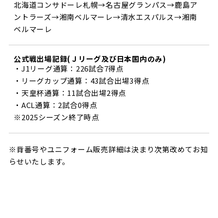
北海道コンサドーレ札幌→名古屋グランパス→鹿島ア
ントラーズ→湘南ベルマーレ→清水エスパルス→湘南
ベルマーレ
公式戦出場記録(Ｊリーグ及び日本国内のみ)
・J1リーグ通算：226試合7得点
・リーグカップ通算：43試合出場3得点
・天皇杯通算：11試合出場2得点
・ACL通算：2試合0得点
※2025シーズン終了時点
※背番号やユニフォーム販売詳細は決まり次第改めてお知
らせいたします。