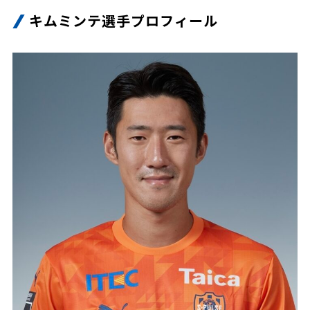
ビジターサポーターの皆様へ
キムミンテ選手プロフィール
ゼル塾
お問い合わせ
利用規約
肖像権・ロゴについて
プライバシ
三輪緑山ベースを利用
車イスでの観戦
ＦＣ町田ゼルビアスポーツクラブ
三輪緑山ベースご利用案内
試合運営管理規程
ＦＣ町田ゼルビアアカデミー
ゼルビアフットサルパーク