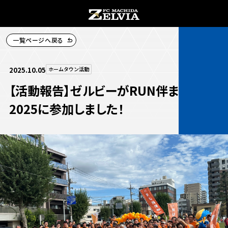
一覧ページへ戻る
チケット購入
2025.10.05
ホームタウン活動
【活動報告】ゼルビーがRUN伴まちだ
2025に参加しました！
お知らせ
お知らせトップ
試合情報
TOPチーム
試合情報トップ
試合情報
観戦する
試合データ
チケット
観戦するトップ