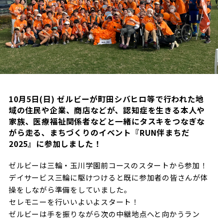
試合日程・結果
クラブを知る
イベント
チケットを買う
順位表・ゴールランキング
クラブを知るトップ
ファンクラブ
チケット購入
ファンになる
グッズ
ＦＣ町田ゼルビアについて
チケット購入手順
ファンになるトップ
メディア
選手・スタッフ紹介
グッズを買う
チケット販売スケジュール
ファンクラブ
10月5日(日) ゼルビーが町田シバヒロ等で行われた地
ホームタウン活動
グッズを買うトップ
️スタジアムを知る
域の住民や企業、商店などが、認知症を生きる本人や
クラブゼルビスタへの入会
ホームタウン
家族、医療福祉関係者などと一緒にタスキをつなぎな
アカデミー
スタジアムアクセス
オンラインストア
がら走る、まちづくりのイベント『RUN伴まちだ
シーズンシート
スクール
2025』に参加しました！
ホームタウントップ
スタジアムマップ
ユニフォーム
パートナー
ＦＣ町田ゼルビアをサポート
その他
ゼルビーは三輪・玉川学園前コースのスタートから参加！
ゼルビアアシスト募集
観戦方法を知る
トレーニングの見学・ファンサービス
デイサービス三輪に駆けつけると既に参加者の皆さんが体
パートナートップ
スタジアム観戦ガイド
ゼルビアアシスト協賛企業一覧
FOLLOW US
操をしながら準備をしていました。
ボランティア
セレモニーを行いいよいよスタート！
パートナー企業一覧
観戦マナー＆ルール
ゼルナビ
ゼルビーは手を振りながら次の中継地点へと向かうラン
ＦＣ町田ゼルビアカレンダー