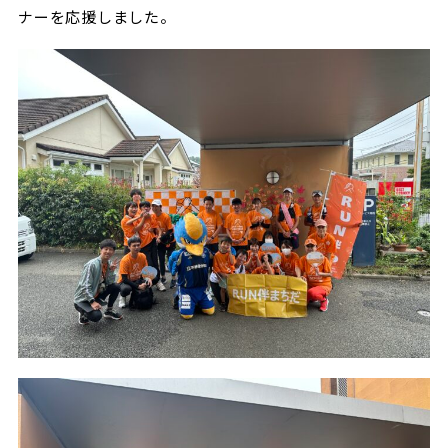
ナーを応援しました。
ビジターサポーターの皆様へ
ゼル塾
お問い合わせ
利用規約
肖像権・ロゴについて
プライバシ
三輪緑山ベースを利用
車イスでの観戦
ＦＣ町田ゼルビアスポーツクラブ
三輪緑山ベースご利用案内
試合運営管理規程
ＦＣ町田ゼルビアアカデミー
ゼルビアフットサルパーク