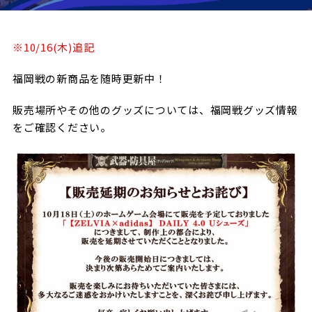
試合日程・結果
クラブを知る
イベント
チケットを買う
順位表・ゴールランキング
※10/16(木)追記
クラブを知るトップ
ファンクラブ
チケット購入
ファンになる
福岡戦の新商品を随時更新中！
グッズ
ＦＣ町田ゼルビアについて
チケット購入手順
ファンになるトップ
販売場所やその他のグッズについては、福岡戦グッズ情報
メディア
選手・スタッフ紹介
グッズを買う
チケット販売スケジュール
をご確認ください。
ファンクラブ
ホームタウン活動
グッズを買うトップ
️スタジアムを知る
クラブゼルビスタへの入会
ホームタウン
アカデミー
スタジアムアクセス
オンラインストア
シーズンシート
スクール
ホームタウントップ
スタジアムマップ
ユニフォーム
パートナー
ＦＣ町田ゼルビアをサポート
その他
ゼルビアアシスト募集
観戦方法を知る
トレーニングの見学・ファンサービス
パートナートップ
スタジアム観戦ガイド
ゼルビアアシスト協賛企業一覧
FOLLOW US
ボランティア
パートナー企業一覧
観戦マナー＆ルール
ゼルナビ
ＦＣ町田ゼルビアカレンダー