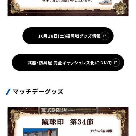
ビジターサポーターの皆様へ
ゼル塾
お問い合わせ
利用規約
肖像権・ロゴについて
プライバシ
三輪緑山ベースを利用
車イスでの観戦
ＦＣ町田ゼルビアスポーツクラブ
三輪緑山ベースご利用案内
試合運営管理規程
ＦＣ町田ゼルビアアカデミー
10月18日(土)福岡戦グッズ情報
ゼルビアフットサルパーク
武器・防具屋 完全キャッシュレス化について
マッチデーグッズ