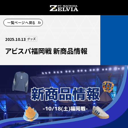
一覧ページへ戻る
チケット購入
2025.10.13
グッズ
アビスパ福岡戦 新商品情報
お知らせ
お知らせトップ
試合情報
TOPチーム
試合情報トップ
試合情報
観戦する
試合データ
チケット
観戦するトップ