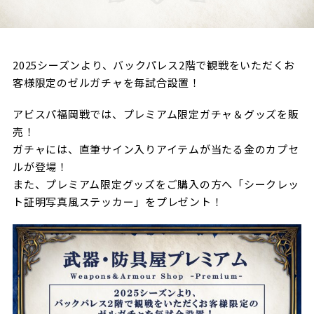
試合日程・結果
クラブを知る
イベント
チケットを買う
順位表・ゴールランキング
クラブを知るトップ
ファンクラブ
チケット購入
2025シーズンより、バックパレス2階で観戦をいただくお
ファンになる
グッズ
客様限定のゼルガチャを毎試合設置！
ＦＣ町田ゼルビアについて
チケット購入手順
ファンになるトップ
メディア
アビスパ福岡戦では、プレミアム限定ガチャ＆グッズを販
選手・スタッフ紹介
グッズを買う
チケット販売スケジュール
売！
ファンクラブ
ホームタウン活動
ガチャには、直筆サイン入りアイテムが当たる金のカプセ
グッズを買うトップ
️スタジアムを知る
クラブゼルビスタへの入会
ルが登場！
ホームタウン
アカデミー
スタジアムアクセス
また、プレミアム限定グッズをご購入の方へ「シークレッ
オンラインストア
シーズンシート
ト証明写真風ステッカー」をプレゼント！
スクール
ホームタウントップ
スタジアムマップ
ユニフォーム
パートナー
ＦＣ町田ゼルビアをサポート
その他
ゼルビアアシスト募集
観戦方法を知る
トレーニングの見学・ファンサービス
パートナートップ
スタジアム観戦ガイド
ゼルビアアシスト協賛企業一覧
FOLLOW US
ボランティア
パートナー企業一覧
観戦マナー＆ルール
ゼルナビ
ＦＣ町田ゼルビアカレンダー