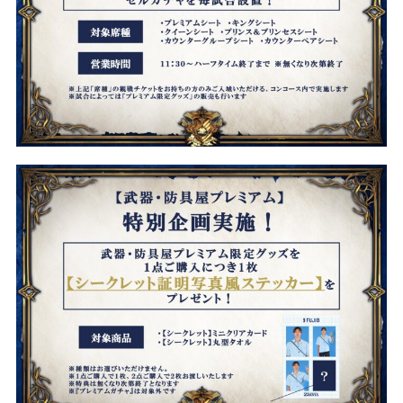
ビジターサポーターの皆様へ
ゼル塾
お問い合わせ
利用規約
肖像権・ロゴについて
プライバシ
三輪緑山ベースを利用
車イスでの観戦
ＦＣ町田ゼルビアスポーツクラブ
三輪緑山ベースご利用案内
試合運営管理規程
ＦＣ町田ゼルビアアカデミー
ゼルビアフットサルパーク