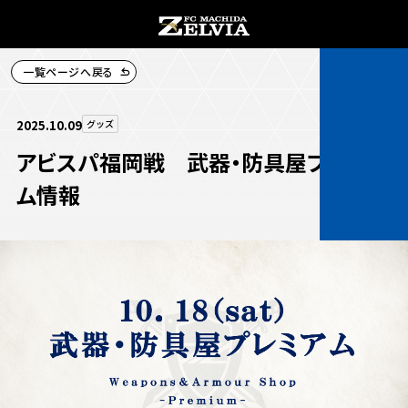
一覧ページへ戻る
チケット購入
2025.10.09
グッズ
アビスパ福岡戦 武器・防具屋プレミア
ム情報
お知らせ
お知らせトップ
試合情報
TOPチーム
試合情報トップ
試合情報
観戦する
試合データ
チケット
観戦するトップ