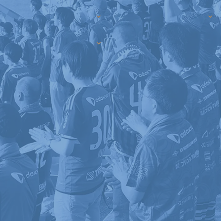
ビジターサポーターの皆様へ
ゼル塾
お問い合わせ
利用規約
肖像権・ロゴについて
プライバシ
グッズ
スタジアム
マップ
三輪緑山ベースを利用
LINEミニアプリプライバシーポリシー
車イスでの観戦
ＦＣ町田ゼルビアスポーツクラブ
三輪緑山ベースご利用案内
アクセス
試合運営管理規程
ＦＣ町田ゼルビアアカデミー
ゼルビアフットサルパーク
ご案内
AFCチャンピオンズリーグエリート2025/26 観戦マナーにつ
いて
当日のスタジアム直行シャトルバスは「鶴川駅」「多摩センター
駅」のみ運行となります