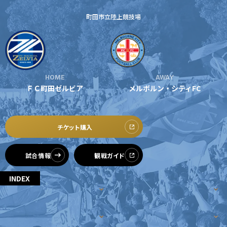
試合日程・結果
クラブを知る
イベント
町田市立陸上競技場
チケットを買う
順位表・ゴールランキング
クラブを知るトップ
ファンクラブ
チケット購入
ファンになる
グッズ
ＦＣ町田ゼルビアについて
チケット購入手順
ファンになるトップ
AWAY
HOME
メディア
選手・スタッフ紹介
グッズを買う
チケット販売スケジュール
メルボルン・シティFC
ＦＣ町田ゼルビア
ファンクラブ
ホームタウン活動
グッズを買うトップ
️スタジアムを知る
クラブゼルビスタへの入会
ホームタウン
アカデミー
スタジアムアクセス
チケット購入
オンラインストア
シーズンシート
スクール
ホームタウントップ
スタジアムマップ
試合情報
観戦ガイド
ユニフォーム
パートナー
ＦＣ町田ゼルビアをサポート
その他
ゼルビアアシスト募集
観戦方法を知る
INDEX
トレーニングの見学・ファンサービス
パートナートップ
ご案内
スケジュール
スタジアム観戦ガイド
ゼルビアアシスト協賛企業一覧
FOLLOW US!
ボランティア
パートナー企業一覧
観戦マナー＆ルール
ゼルナビ
イベント
スタジアム
グルメ
ＦＣ町田ゼルビアカレンダー