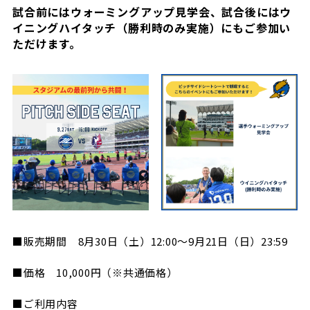
試合前にはウォーミングアップ見学会、試合後にはウ
ビジターサポーターの皆様へ
ゼル塾
お問い合わせ
利用規約
肖像権・ロゴについて
プライバシ
イニングハイタッチ（勝利時のみ実施）にもご参加い
三輪緑山ベースを利用
ただけます。
車イスでの観戦
ＦＣ町田ゼルビアスポーツクラブ
三輪緑山ベースご利用案内
試合運営管理規程
ＦＣ町田ゼルビアアカデミー
ゼルビアフットサルパーク
■販売期間 8月30日（土）12:00～9月21日（日）23:59
■価格 10,000円（※共通価格）
■ご利用内容