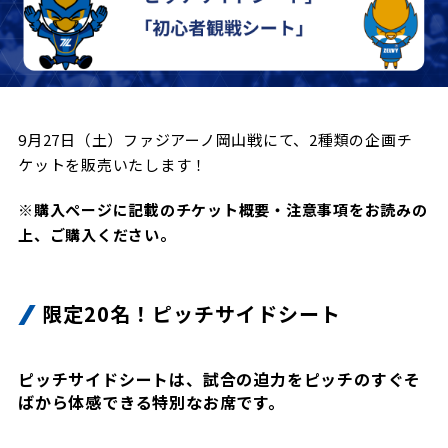
試合日程・結果
クラブを知る
イベント
チケットを買う
順位表・ゴールランキング
クラブを知るトップ
ファンクラブ
チケット購入
ファンになる
グッズ
ＦＣ町田ゼルビアについて
チケット購入手順
9月27日（土）ファジアーノ岡山戦にて、2種類の企画チ
ファンになるトップ
メディア
選手・スタッフ紹介
ケットを販売いたします！
グッズを買う
チケット販売スケジュール
ファンクラブ
ホームタウン活動
※購入ページに記載のチケット概要・注意事項をお読みの
グッズを買うトップ
️スタジアムを知る
クラブゼルビスタへの入会
上、ご購入ください。
ホームタウン
アカデミー
スタジアムアクセス
オンラインストア
シーズンシート
スクール
ホームタウントップ
スタジアムマップ
限定20名！ピッチサイドシート
ユニフォーム
パートナー
ＦＣ町田ゼルビアをサポート
その他
ゼルビアアシスト募集
観戦方法を知る
トレーニングの見学・ファンサービス
パートナートップ
ピッチサイドシートは、試合の迫力をピッチのすぐそ
スタジアム観戦ガイド
ゼルビアアシスト協賛企業一覧
FOLLOW US
ばから体感できる特別なお席です。
ボランティア
パートナー企業一覧
観戦マナー＆ルール
ゼルナビ
ＦＣ町田ゼルビアカレンダー