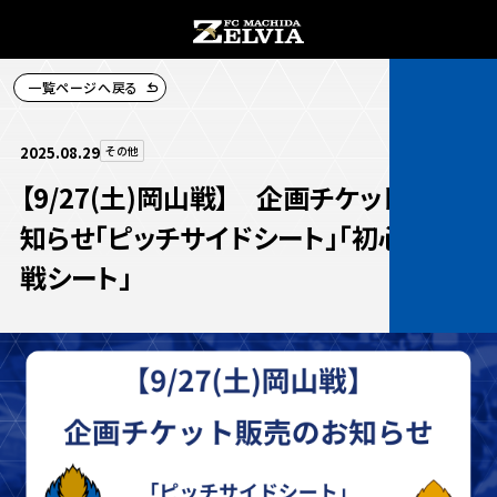
一覧ページへ戻る
チケット購入
2025.08.29
その他
【9/27(土)岡山戦】 企画チケットのお
知らせ「ピッチサイドシート」「初心者観
戦シート」
お知らせ
お知らせトップ
試合情報
TOPチーム
試合情報トップ
試合情報
観戦する
試合データ
チケット
観戦するトップ