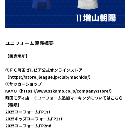
ビジターサポーターの皆様へ
ゼル塾
お問い合わせ
利用規約
肖像権・ロゴについて
プライバシ
三輪緑山ベースを利用
車イスでの観戦
ＦＣ町田ゼルビアスポーツクラブ
三輪緑山ベースご利用案内
試合運営管理規程
ＦＣ町田ゼルビアアカデミー
ユニフォーム販売概要
ゼルビアフットサルパーク
【販売場所】
①ＦＣ町田ゼルビア公式オンラインストア
（
https://store.jleague.jp/club/machida/
）
②サッカーショップ
KAMO（
https://www.sskamo.co.jp/company/store/
）
町田モディ店 ※ユニフォーム追加マーキングについては
こちら
【種類】
2025ユニフォームFP1st
2025キッズユニフォームFP1st
2025ユニフォームFP2nd