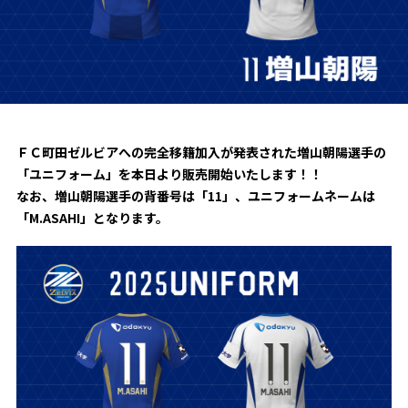
試合日程・結果
クラブを知る
イベント
チケットを買う
順位表・ゴールランキング
クラブを知るトップ
ファンクラブ
チケット購入
ファンになる
グッズ
ＦＣ町田ゼルビアについて
チケット購入手順
ファンになるトップ
メディア
選手・スタッフ紹介
グッズを買う
ＦＣ町田ゼルビアへの完全移籍加入が発表された増山朝陽選手の
チケット販売スケジュール
「
ユニフォーム
」
を本日より販売開始いたします！！
ファンクラブ
ホームタウン活動
なお、増山朝陽選手の背番号は「11」、ユニフォームネームは
グッズを買うトップ
️スタジアムを知る
クラブゼルビスタへの入会
「M.ASAHI」となります。
ホームタウン
アカデミー
スタジアムアクセス
オンラインストア
シーズンシート
スクール
ホームタウントップ
スタジアムマップ
ユニフォーム
パートナー
ＦＣ町田ゼルビアをサポート
その他
ゼルビアアシスト募集
観戦方法を知る
トレーニングの見学・ファンサービス
パートナートップ
スタジアム観戦ガイド
ゼルビアアシスト協賛企業一覧
FOLLOW US
ボランティア
パートナー企業一覧
観戦マナー＆ルール
ゼルナビ
ＦＣ町田ゼルビアカレンダー