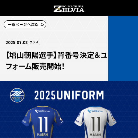
一覧ページへ戻る
チケット購入
2025.07.08
グッズ
【増山朝陽選手】背番号決定＆ユニ
フォーム販売開始！
お知らせ
お知らせトップ
試合情報
TOPチーム
試合情報トップ
試合情報
観戦する
試合データ
チケット
観戦するトップ