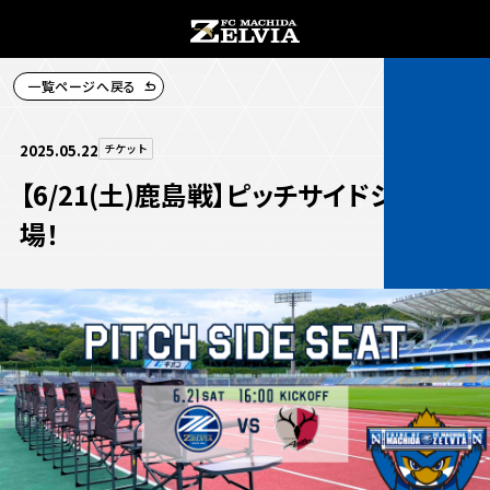
一覧ページへ戻る
チケット購入
2025.05.22
チケット
【6/21(土)鹿島戦】ピッチサイドシート登
場！
お知らせ
お知らせトップ
試合情報
TOPチーム
試合情報トップ
試合情報
観戦する
試合データ
チケット
観戦するトップ