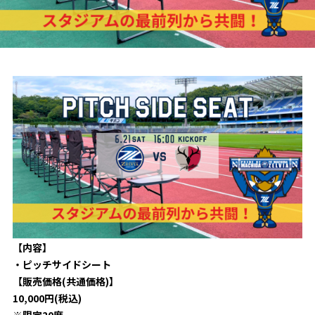
試合日程・結果
クラブを知る
イベント
チケットを買う
順位表・ゴールランキング
クラブを知るトップ
ファンクラブ
チケット購入
ファンになる
グッズ
ＦＣ町田ゼルビアについて
チケット購入手順
ファンになるトップ
メディア
選手・スタッフ紹介
グッズを買う
チケット販売スケジュール
ファンクラブ
ホームタウン活動
グッズを買うトップ
️スタジアムを知る
クラブゼルビスタへの入会
ホームタウン
アカデミー
スタジアムアクセス
オンラインストア
シーズンシート
スクール
ホームタウントップ
スタジアムマップ
ユニフォーム
パートナー
ＦＣ町田ゼルビアをサポート
その他
ゼルビアアシスト募集
観戦方法を知る
【内容】
トレーニングの見学・ファンサービス
パートナートップ
・ピッチサイドシート
スタジアム観戦ガイド
ゼルビアアシスト協賛企業一覧
FOLLOW US
ボランティア
【販売価格(共通価格)】
パートナー企業一覧
観戦マナー＆ルール
10,000円(税込)
ゼルナビ
ＦＣ町田ゼルビアカレンダー