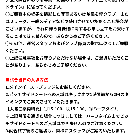
ドラ
イン
』に従ってください。
◯ご観戦中の様子を撮影した写真あるいは映像を弊クラブ、また
はＪリーグ、一般メディアなどで使用させていただくこと場合が
ござ
いますが、 それに伴う肖像権に関するお申し立てをお受けす
ることはできませ
んので、あらかじめご了承ください。
◯その他、運営スタッフおよびクラブ係員の指示に従ってご観戦
ください。
◯上記注意事項をお守りいただけない場合は、ご退城いただくこ
とがあります。あらかじめご了解ください。
■試合当日の入城方法
1.メインイーストブリッジにお越しください。
2.ピッチサイドシートへの入城はキックオフ1時間前から2回のタ
イミングでご案内させていただきます。
［入城ご案内時間］①15：00、②15：30、③ハーフタイム
※上記時間を過ぎた場合につきましては、ハーフタイムまでピッ
チサイドシートへのご入城はできませんのでご注意ください。
3.試合終了後のご退城も、同様にスタッフがご案内いたします。