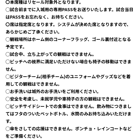
〇本席種はリセール対象外となります。
◯試合前までに入城用の専用PASSをお送りいたします。試合当
日
はPASSをお忘れなく、お持ちください。
〇席は指定席となります。システムが決めた席となりますので、
あ
らかじめご了承ください。
◯観戦場所はホーム側のコーナーフラッグ、ゴール裏付近となる
予定です。
◯試合中、立ち上がっての観戦はできません。
◯ピッチへの視界に満足いただけない場合も椅子の移動はできま
せん。
◯ビジターチーム(相手チーム)のユニフォームやグッズなどを着
用しての観戦はできません。
◯お手洗いは城外のお手洗いをご利用ください。
◯安全を考慮し、未就学児や車椅子の方の観戦はできません。
◯ピッチサイドシートでの食事はできません。飲み物につきまし
てはフタのついたペットボトル、水筒のみお持ち込みいただけま
す。
◯傘をさしての応援はできません。ポンチョ・レインコートなど
をご準備ください。