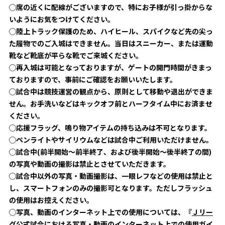
◯席の近くに配線がございますので、特にお子様が引っ掛からな
いようにお気をつけてください。
◯陸上トラック保護のため、ハイヒール、スパイクなど先の尖っ
た履物でのご入城はできません。当日はスニーカー、または運動
靴な
ど靴底が平らな靴でご来城ください。
◯再入城は可能となっておりますが、ゲートの開門時間がきまっ
ておりますので、事前にご確認をお願いいたします。
◯試合中は競技運営の観点から、原則として移動や退出ができま
せん。お手洗いなどはキックオフ前とハーフタイム中にお済ませ
ください。
◯応援フラッグ、鳴り物アイテムの持ち込みは不可となります。
◯ペンライトやサイリウムなどは試合中ご利用いただけません。
◯試合中(前半開始～前半終了、および後半開始～後半終了の間)
の写真や動画の撮影は禁止とさせていただきます。
◯試合中以外の写真・動画撮影は、一眼レフなどの使用は禁止と
し、スマートフォンのみの撮影可となります。ただしフラッシュ
の使
用はお控えください。
◯写真、動画のインターネット上での使用については、『
Ｊリー
グ公式試合における写真・動画のインターネット上での使用ガイ