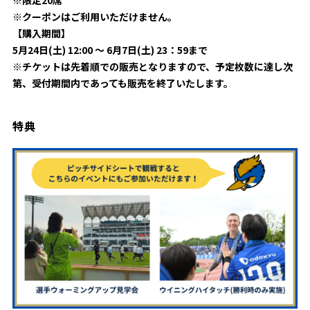
※限定20席
ビジターサポーターの皆様へ
※クーポンはご利用いただけません。
ゼル塾
お問い合わせ
利用規約
肖像権・ロゴについて
プライバシ
三輪緑山ベースを利用
【購入期間】
車イスでの観戦
ＦＣ町田ゼルビアスポーツクラブ
5月24日(土) 12:00 ～ 6月7日(土) 23：59まで
三輪緑山ベースご利用案内
※チケットは先着順での販売となりますので、予定枚数に達し次
試合運営管理規程
ＦＣ町田ゼルビアアカデミー
第、受付期間内であっても販売を終了いたします。
ゼルビアフットサルパーク
特典