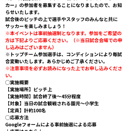
カー」の参加者を募集することになりましたので、お知
ビジターサポーターの皆様へ
ゼル塾
お問い合わせ
利用規約
肖像権・ロゴについて
プライバシ
らせいたします。
三輪緑山ベースを利用
車イスでの観戦
試合後のピッチの上で選手やスタッフのみんなと共に
ＦＣ町田ゼルビアスポーツクラブ
三輪緑山ベースご利用案内
サッカーを楽しみましょう！
試合運営管理規程
※本イベントは事前抽選制となります。参加をご希望の
ＦＣ町田ゼルビアアカデミー
方は下記よりご応募ください。（※当日試合会場での申
ゼルビアフットサルパーク
し込みはございません）
※トップチーム参加選手は、コンディションにより毎試
合変動いたします。あらかじめご了承ください。
※注意事項を必ずお読みになった上でお申し込みくださ
い。
◯実施概要
【実施場所】ピッチ上
【実施時間】試合終了後～45分程度
【対象】当日の試合観戦される園児〜小学生
【定員】計約100名
◯応募方法
Googleフォームによる事前抽選による応募