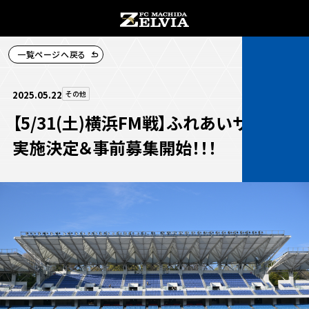
一覧ページへ戻る
チケット購入
2025.05.22
その他
【5/31(土)横浜FM戦】ふれあいサッカー
実施決定＆事前募集開始！！！
お知らせ
お知らせトップ
試合情報
TOPチーム
試合情報トップ
試合情報
観戦する
試合データ
チケット
観戦するトップ