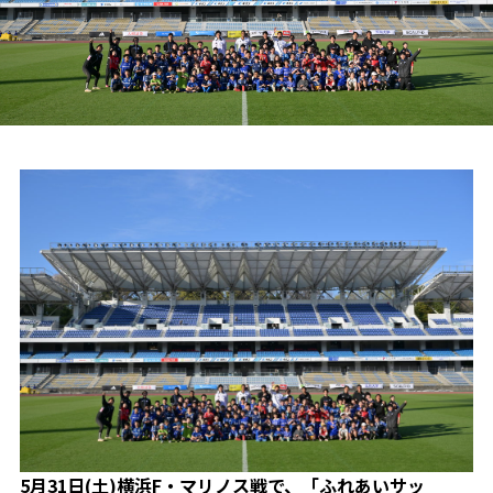
試合日程・結果
クラブを知る
イベント
チケットを買う
順位表・ゴールランキング
クラブを知るトップ
ファンクラブ
チケット購入
ファンになる
グッズ
ＦＣ町田ゼルビアについて
チケット購入手順
ファンになるトップ
メディア
選手・スタッフ紹介
グッズを買う
チケット販売スケジュール
ファンクラブ
ホームタウン活動
グッズを買うトップ
️スタジアムを知る
クラブゼルビスタへの入会
ホームタウン
アカデミー
スタジアムアクセス
オンラインストア
シーズンシート
スクール
ホームタウントップ
スタジアムマップ
ユニフォーム
パートナー
ＦＣ町田ゼルビアをサポート
その他
ゼルビアアシスト募集
観戦方法を知る
トレーニングの見学・ファンサービス
パートナートップ
スタジアム観戦ガイド
ゼルビアアシスト協賛企業一覧
FOLLOW US
ボランティア
パートナー企業一覧
観戦マナー＆ルール
ゼルナビ
5月31日(土)横浜F・マリノス戦で、「ふれあいサッ
ＦＣ町田ゼルビアカレンダー