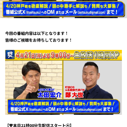
試合日程・結果
クラブを知る
イベント
チケットを買う
順位表・ゴールランキング
クラブを知るトップ
ファンクラブ
チケット購入
ファンになる
グッズ
今回の番組内容は以下となります！
ＦＣ町田ゼルビアについて
チケット購入手順
皆様のご視聴をお待ちしております！
ファンになるトップ
メディア
選手・スタッフ紹介
グッズを買う
チケット販売スケジュール
ファンクラブ
ホームタウン活動
グッズを買うトップ
️スタジアムを知る
クラブゼルビスタへの入会
ホームタウン
アカデミー
スタジアムアクセス
オンラインストア
シーズンシート
スクール
ホームタウントップ
スタジアムマップ
ユニフォーム
パートナー
ＦＣ町田ゼルビアをサポート
その他
ゼルビアアシスト募集
観戦方法を知る
トレーニングの見学・ファンサービス
パートナートップ
スタジアム観戦ガイド
ゼルビアアシスト協賛企業一覧
FOLLOW US
ボランティア
パートナー企業一覧
観戦マナー＆ルール
ゼルナビ
【
💙
本日
21
時
00
分
生配信スタート
⚽️
】
ＦＣ町田ゼルビアカレンダー