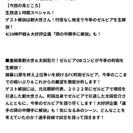
ビジターサポーターの皆様へ
【今回の見どころ】
ゼル塾
お問い合わせ
利用規約
肖像権・ロゴについて
プライバシ
生放送１時間スペシャル！
三輪緑山ベースを利用
車イスでの観戦
ゲスト解説は鄭大世さん！忖度なし発言で今季のゼルビアを生解
ＦＣ町田ゼルビアスポーツクラブ
三輪緑山ベースご利用案内
説！
試合運営管理規程
ＦＣ町田ゼルビアアカデミー
4/20
神戸戦＆大好評企画「頭の中勝手に解説」も！
ゼルビアフットサルパーク
■重戦車鄭大世＆太田宏介！ゼルビア
OB
コンビが今季の町田を
生解説！
開幕
11
節を終え上位争いを続ける
FC
町田ゼルビア。今季のここま
での戦いぶり＆これからの展望を徹底分析します！
ゲスト解説には、元北朝鮮代表、２０２２年にゼルビアで現役を
引退した鄭大世さん。町田出身でゼルビアで引退した太田宏介さ
んとともに、今季のゼルビアを語り尽くします！大好評企画「選
手の頭の中勝手に解説」も！気になるあのシーン、どんなことを
考えていたのか？選手目線で試合を語って頂きます！