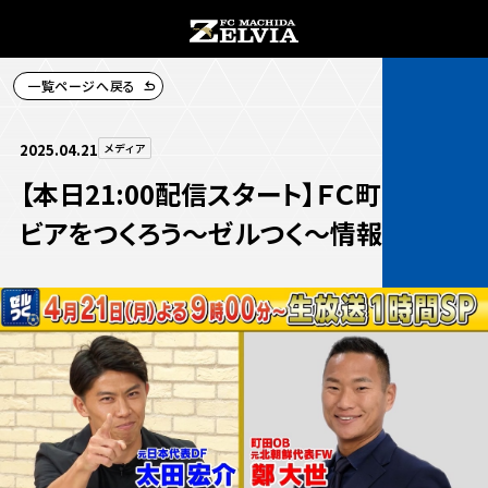
一覧ページへ戻る
チケット購入
2025.04.21
メディア
【本日21:00配信スタート】ＦＣ町田ゼル
ビアをつくろう〜ゼルつく〜情報！
お知らせ
お知らせトップ
試合情報
TOPチーム
試合情報トップ
試合情報
観戦する
試合データ
チケット
観戦するトップ