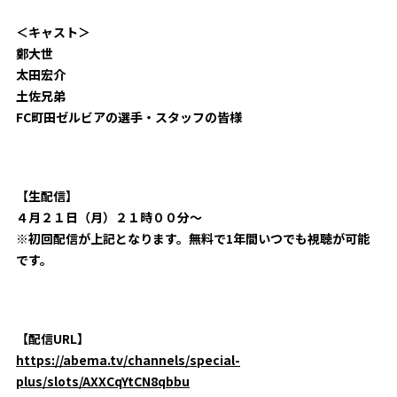
＜キャスト＞
鄭大世
太田宏介
土佐兄弟
FC
町田ゼルビアの選手・スタッフの皆様
【生配信】
４月２１日（月）２１時００分～
※初回配信が上記となります。無料で
1
年間いつでも視聴が可能
です。
【配信
URL
】
https://abema.tv/channels/special-
plus/slots/AXXCqYtCN8qbbu