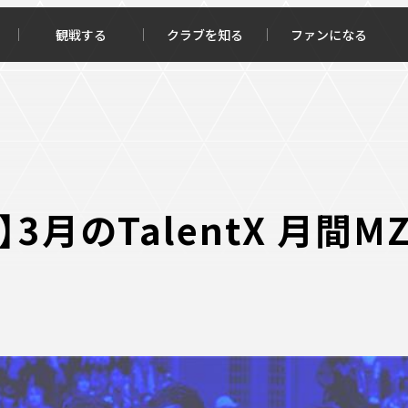
観戦する
クラブを知る
ファンになる
チケット購入
オンラインストア
3月のTalentX 月間
報トップ
クラブを知るトップ
ータ
ＦＣ町田ゼルビアについて
程・結果
選手・スタッフ紹介
・ゴールランキング