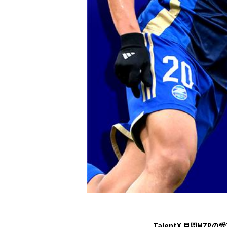
観戦マ
ビジタ
車イス
試合運
お問い合わせ
利用規約
肖像権・ロゴについて
プライバシーポリシ
TalentX 月間M