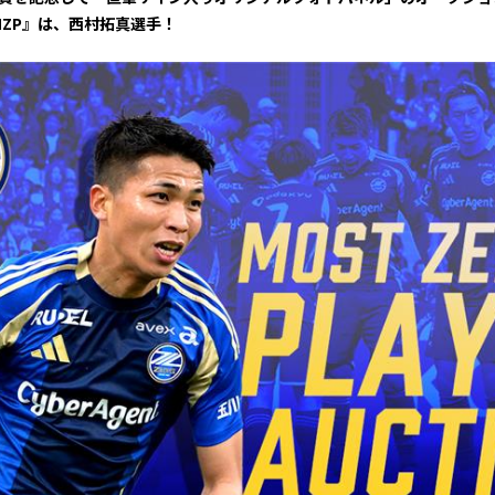
月間MZP』は、西村拓真選手！