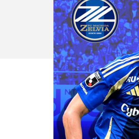
イベント
ファンクラブ
グッズ
メディア
観戦す
ホームタウン活動
アカデミー
スクール
チケット
その他
チケッ
チケッ
チケッ
️スタジ
スタジ
スタジ
観戦方法
スタジ