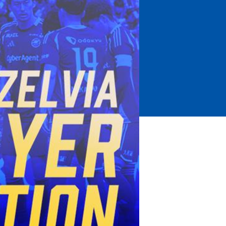
ホームタウントップ
ゼルビアアシスト募集
ゼルビアアシスト協賛企業一覧
ゼルナビ
ゼル塾
ＦＣ町田ゼルビアスポーツクラブ
ンサービ
ＦＣ町田ゼルビアアカデミー
ゼルビアフットサルパーク
ー