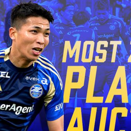
るトップ
ファンになるトップ
を買う
ファンクラブ
ト購入
クラブゼルビスタへの入会
ト購入手順
シーズンシート
ト販売スケジュール
ＦＣ町田ゼルビアをサポート
アムを知る
トレーニングの見学・ファ
ス
アムアクセス
ボランティア
アムマップ
ＦＣ町田ゼルビアカレンダ
を知る
三輪緑山ベースを利用
アム観戦ガイド