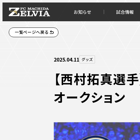
お知らせ
試合情報
一覧ページへ戻る
2025.04.11
グッズ
【西村拓真選手】
オークション
お知らせトップ
試合情
TOPチーム
試合デ
試合情報
試合日
チケット
順位表