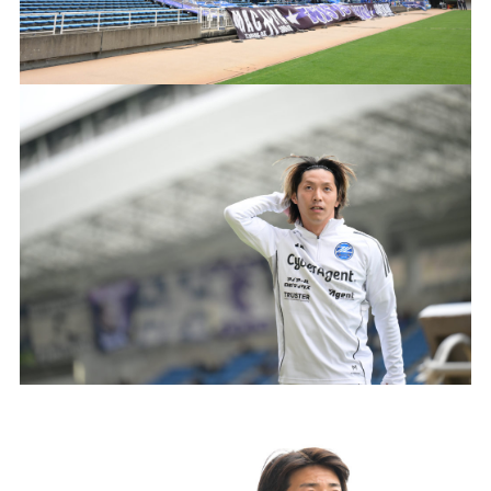
ビジターサポーターの皆様へ
ゼル塾
お問い合わせ
利用規約
肖像権・ロゴについて
プライバシ
三輪緑山ベースを利用
車イスでの観戦
ＦＣ町田ゼルビアスポーツクラブ
三輪緑山ベースご利用案内
試合運営管理規程
ＦＣ町田ゼルビアアカデミー
ゼルビアフットサルパーク