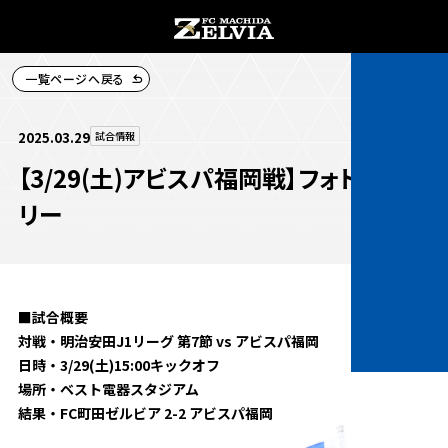
一覧ページへ戻る
チケット購入
2025.03.29
試合情報
【3/29(土)アビスパ福岡戦】フォトギャラ
リー
お知らせ
お知らせトップ
■試合概要
試合情報
対戦・明治安田J1リーグ 第7節 vs アビスパ福岡
TOPチーム
日時・3/29(土)15:00キックオフ
試合情報トップ
場所・ベスト電器スタジアム
試合情報
観戦する
結果・FC町田ゼルビア 2-2 アビスパ福岡
試合データ
チケット
観戦するトップ