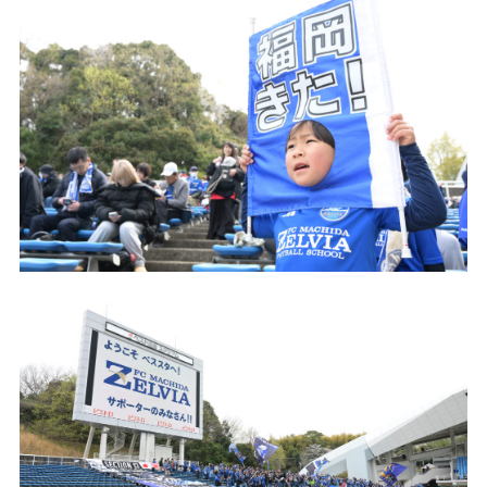
試合日程・結果
クラブを知る
イベント
チケットを買う
順位表・ゴールランキング
クラブを知るトップ
ファンクラブ
チケット購入
ファンになる
グッズ
ＦＣ町田ゼルビアについて
チケット購入手順
ファンになるトップ
メディア
選手・スタッフ紹介
グッズを買う
チケット販売スケジュール
ファンクラブ
ホームタウン活動
グッズを買うトップ
️スタジアムを知る
クラブゼルビスタへの入会
ホームタウン
アカデミー
スタジアムアクセス
オンラインストア
シーズンシート
スクール
ホームタウントップ
スタジアムマップ
ユニフォーム
パートナー
ＦＣ町田ゼルビアをサポート
その他
ゼルビアアシスト募集
観戦方法を知る
トレーニングの見学・ファンサービス
パートナートップ
スタジアム観戦ガイド
ゼルビアアシスト協賛企業一覧
FOLLOW US
ボランティア
パートナー企業一覧
観戦マナー＆ルール
ゼルナビ
ＦＣ町田ゼルビアカレンダー