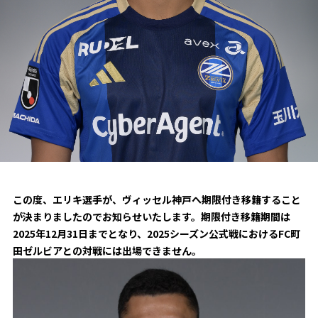
試合日程・結果
クラブを知る
イベント
チケットを買う
順位表・ゴールランキング
クラブを知るトップ
ファンクラブ
チケット購入
ファンになる
グッズ
ＦＣ町田ゼルビアについて
チケット購入手順
ファンになるトップ
メディア
選手・スタッフ紹介
グッズを買う
チケット販売スケジュール
ファンクラブ
ホームタウン活動
グッズを買うトップ
️スタジアムを知る
クラブゼルビスタへの入会
ホームタウン
アカデミー
スタジアムアクセス
オンラインストア
シーズンシート
この度、エリキ選手が、ヴィッセル神戸へ期限付き移籍すること
スクール
ホームタウントップ
スタジアムマップ
が決まりましたのでお知らせいたします。期限付き移籍期間は
ユニフォーム
パートナー
ＦＣ町田ゼルビアをサポート
2025年12月31日までとなり、2025シーズン公式戦におけるFC町
その他
ゼルビアアシスト募集
観戦方法を知る
田ゼルビアとの対戦には出場できません。
トレーニングの見学・ファンサービス
パートナートップ
スタジアム観戦ガイド
ゼルビアアシスト協賛企業一覧
FOLLOW US
ボランティア
パートナー企業一覧
観戦マナー＆ルール
ゼルナビ
ＦＣ町田ゼルビアカレンダー