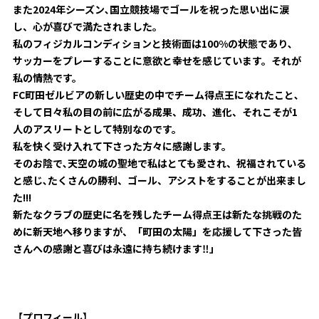
また2024年シーズン､国立競技場でゴールを祝った思い出に涙
し、心が喜びで満たされました。
私のフィジカルコンディションと技術面は100%の状態であり､
サッカーをプレーすることに意欲と幸せを感じています。それが
私の情熱です。
FC町田ゼルビアの新しい歴史の中でチーム得点王になれたこと､
そして日々私の目の前に広がる成果、成功、進化、それこそが1
人のアスリートとして特別なのです。
私を快く受け入れて下さった方々に感謝します。
そのお陰で､天空の城の聖地で私はとても愛され、祝福されている
と感じ､たくさんの勝利、ゴール、アシストをすることが出来まし
た!!!
新たなクラブの歴史に名を残したチーム得点王は新たな挑戦のた
めに新天地へ移りますが、「町田の太陽」を応援して下さった皆
さんへの感謝と喜びは永遠に持ち続けます‼」
【プロフィール】