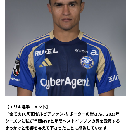
ビジターサポーターの皆様へ
ゼル塾
お問い合わせ
利用規約
肖像権・ロゴについて
プライバシ
三輪緑山ベースを利用
車イスでの観戦
ＦＣ町田ゼルビアスポーツクラブ
三輪緑山ベースご利用案内
試合運営管理規程
ＦＣ町田ゼルビアアカデミー
ゼルビアフットサルパーク
【エリキ選手コメント】
「全てのFC町田ゼルビアファン•サポーターの皆さん、2023年
シーズンに私が年間MVPと年間ベストイレブンの賞を受賞する
きっかけと影響を与えて下さったことに感謝しています。