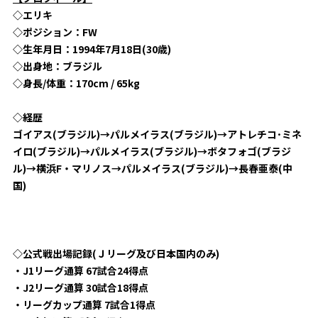
◇エリキ
◇ポジション：FW
◇生年月日：1994年7月18日(30歳)
◇出身地：ブラジル
◇身長/体重：170cm / 65kg
◇経歴
ゴイアス(ブラジル)→パルメイラス(ブラジル)→アトレチコ･ミネ
イロ(ブラジル)→パルメイラス(ブラジル)→ボタフォゴ(ブラジ
ル)→横浜F・マリノス→パルメイラス(ブラジル)→長春亜泰(中
国)
◇公式戦出場記録(Ｊリーグ及び日本国内のみ)
・J1リーグ通算 67試合24得点
・J2リーグ通算 30試合18得点
・リーグカップ通算 7試合1得点