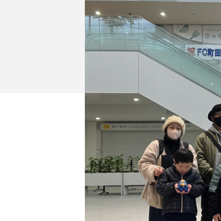
イベント
ファンクラブ
グッズ
メディア
観戦す
ホームタウン活動
アカデミー
スクール
チケット
その他
チケッ
チケッ
チケッ
️スタジ
スタジ
スタジ
観戦方法
スタジ