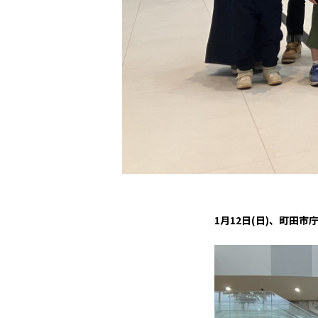
観戦マ
ビジタ
車イス
試合運
お問い合わせ
利用規約
肖像権・ロゴについて
プライバシーポリシ
1月12日(日)、町