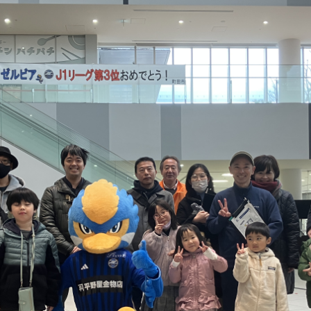
るトップ
ファンになるトップ
を買う
ファンクラブ
ト購入
クラブゼルビスタへの入会
ト購入手順
シーズンシート
ト販売スケジュール
ＦＣ町田ゼルビアをサポート
アムを知る
トレーニングの見学・ファ
ス
アムアクセス
ボランティア
アムマップ
ＦＣ町田ゼルビアカレンダ
を知る
三輪緑山ベースを利用
アム観戦ガイド