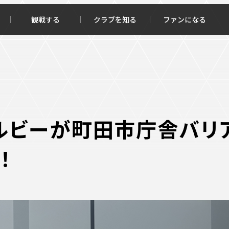
観戦する
クラブを知る
ファンになる
チケット購入
オンラインストア
ルビーが町田市庁舎バリ
！
報トップ
クラブを知るトップ
ータ
ＦＣ町田ゼルビアについて
程・結果
選手・スタッフ紹介
・ゴールランキング