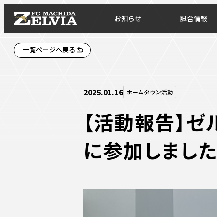
お知らせ
試合情報
一覧ページへ戻る
2025.01.16
ホームタウン活動
【活動報告】ゼ
に参加しました
お知らせトップ
試合情
TOPチーム
試合デ
試合情報
試合日
チケット
順位表