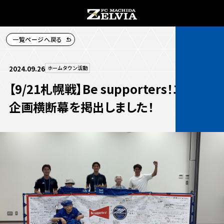
一覧ページへ戻る
チケット購入
2024.09.26
ホームタウン活動
【9/21札幌戦】Be supporters！エール
企画横断幕を掲出しました！
お知らせ
お知らせトップ
試合情報
TOPチーム
試合情報トップ
試合情報
観戦する
試合データ
チケット
観戦するトップ