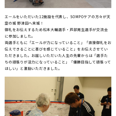
ビジターサポーターの皆様へ
ゼル塾
お問い合わせ
利用規約
肖像権・ロゴについて
プライバシ
三輪緑山ベースを利用
車イスでの観戦
エールをいただいた12施設を代表し、SOMPOケアの方々が天
ＦＣ町田ゼルビアスポーツクラブ
三輪緑山ベースご利用案内
空の城 野津田へ来城！
試合運営管理規程
ＦＣ町田ゼルビアアカデミー
御礼をお伝えするため松本大輔選手・芦部晃生選手が交流会
に参加しました。
ゼルビアフットサルパーク
両選手ともに「エールが力になっていること」「直接御礼をお
伝えできることに喜びを感じていること」をお伝えさせてい
ただきました。お越しいただいた人生の先輩からは「選手た
ちの頑張りが活力になっていること」「優勝目指して頑張って
ほしい」と激励いただきました。