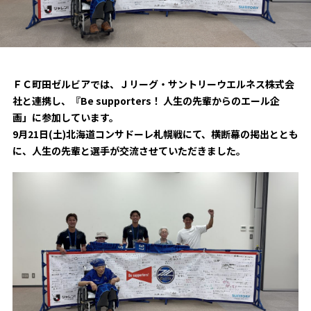
試合日程・結果
クラブを知る
イベント
チケットを買う
順位表・ゴールランキング
クラブを知るトップ
ファンクラブ
チケット購入
ファンになる
グッズ
ＦＣ町田ゼルビアについて
ＦＣ町田ゼルビアでは、Ｊリーグ・サントリーウエルネス株式会
チケット購入手順
社と連携し、『Be supporters！ 人生の先輩からのエール企
ファンになるトップ
メディア
選手・スタッフ紹介
グッズを買う
チケット販売スケジュール
画」に参加しています。
9月21日(土)北海道コンサドーレ札幌戦にて、横断幕の掲出ととも
ファンクラブ
ホームタウン活動
に、人生の先輩と選手が交流させていただきました。
グッズを買うトップ
️スタジアムを知る
クラブゼルビスタへの入会
ホームタウン
アカデミー
スタジアムアクセス
オンラインストア
シーズンシート
スクール
ホームタウントップ
スタジアムマップ
ユニフォーム
パートナー
ＦＣ町田ゼルビアをサポート
その他
ゼルビアアシスト募集
観戦方法を知る
トレーニングの見学・ファンサービス
パートナートップ
スタジアム観戦ガイド
ゼルビアアシスト協賛企業一覧
FOLLOW US
ボランティア
パートナー企業一覧
観戦マナー＆ルール
ゼルナビ
ＦＣ町田ゼルビアカレンダー