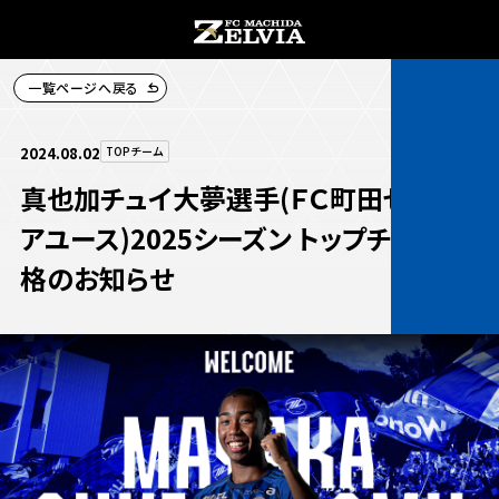
一覧ページへ戻る
チケット購入
2024.08.02
TOPチーム
真也加チュイ大夢選手(ＦＣ町田ゼルビ
アユース)2025シーズン トップチーム昇
格のお知らせ
お知らせ
お知らせトップ
試合情報
TOPチーム
試合情報トップ
試合情報
観戦する
試合データ
チケット
観戦するトップ