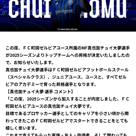
試合日程・結果
クラブを知る
イベント
チケットを買う
順位表・ゴールランキング
クラブを知るトップ
ファンクラブ
チケット購入
ファンになる
グッズ
ＦＣ町田ゼルビアについて
チケット購入手順
ファンになるトップ
この度、ＦＣ町田ゼルビアユース所属のMF真也加チュイ大夢選手
メディア
選手・スタッフ紹介
グッズを買う
チケット販売スケジュール
が2025シーズンよりトップチームへの昇格が決定いたしましたの
ファンクラブ
ホームタウン活動
で、お知らせいたします。
グッズを買うトップ
️スタジアムを知る
真也加チュイ大夢選手はＦＣ町田ゼルビアフットボールスクール
クラブゼルビスタへの入会
ホームタウン
アカデミー
スタジアムアクセス
（スペシャルクラス）、ジュニアユース、ユースと、すべてゼル
オンラインストア
シーズンシート
ビアのアカデミーで育った昇格選手となります。
スクール
ホームタウントップ
スタジアムマップ
【真也加チュイ大夢 選手 コメント】
ユニフォーム
パートナー
「この度、2025シーズンから加入することが内定しました、ＦＣ
ＦＣ町田ゼルビアをサポート
その他
ゼルビアアシスト募集
観戦方法を知る
町田ゼルビアユースの真也加チュイ大夢です。
トレーニングの見学・ファンサービス
パートナートップ
目標であるプロサッカー選手としてのキャリアを小さい頃から関
スタジアム観戦ガイド
ゼルビアアシスト協賛企業一覧
FOLLOW US
わってきたこのＦＣ町田ゼルビアでスタートできることをとても
ボランティア
パートナー企業一覧
嬉しく思います。
観戦マナー＆ルール
ゼルナビ
ＦＣ町田ゼルビアカレンダー
これまで支えてもらった家族・友人・指導者、そして関わっても