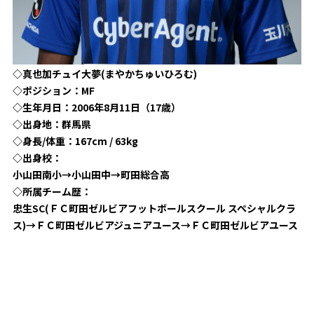
◇真也加チュイ大夢(まやかちゅいひろむ)
◇ポジション：MF
◇生年月日：2006年8月11日（17歳）
◇出身地：群馬県
◇身長/体重：167cm / 63kg
◇出身校：
小山田南小→小山田中→町田総合高
◇所属チーム歴：
忠生SC(ＦＣ町田ゼルビアフットボールスクール スペシャルクラ
ス)→ＦＣ町田ゼルビアジュニアユース→ＦＣ町田ゼルビアユース