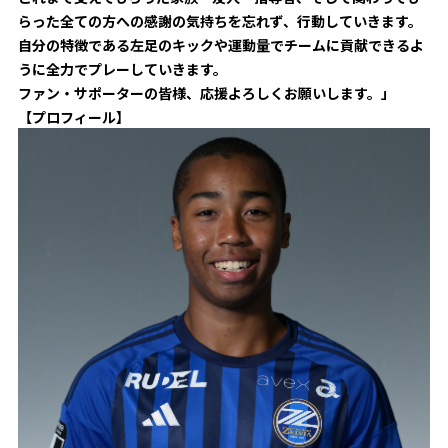
ビジターサポーターの皆様へ
らった全ての方への感謝の気持ちを忘れず、行動していきます。
ゼル塾
お問い合わせ
利用規約
肖像権・ロゴについて
プライバシ
自分の特徴である左足のキックや運動量でチームに貢献できるよ
三輪緑山ベースを利用
車イスでの観戦
ＦＣ町田ゼルビアスポーツクラブ
うに全力でプレーしていきます。
三輪緑山ベースご利用案内
ファン・サポーターの皆様、応援よろしくお願いします。」
試合運営管理規程
ＦＣ町田ゼルビアアカデミー
【プロフィール】
ゼルビアフットサルパーク