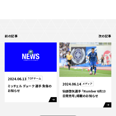
ビジターサポーターの皆様へ
ゼル塾
お問い合わせ
利用規約
肖像権・ロゴについて
プライバシ
三輪緑山ベースを利用
車イスでの観戦
ＦＣ町田ゼルビアスポーツクラブ
三輪緑山ベースご利用案内
試合運営管理規程
ＦＣ町田ゼルビアアカデミー
前の記事
次の記事
ゼルビアフットサルパーク
2024.06.13
TOPチーム
2024.06.14
メディア
ミッチェル デューク 選手 負傷の
お知らせ
仙頭啓矢選手 「Number 6月13
日発売号」掲載のお知らせ