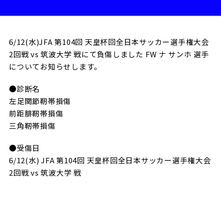
試合日程・結果
クラブを知る
イベント
チケットを買う
順位表・ゴールランキング
クラブを知るトップ
ファンクラブ
チケット購入
6/12(水)JFA 第104回 天皇杯回全日本サッカー選手権大会
ファンになる
2回戦 vs 筑波大学 戦にて負傷しました FW ナ サンホ 選手
グッズ
ＦＣ町田ゼルビアについて
チケット購入手順
についてお知らせします。
ファンになるトップ
メディア
選手・スタッフ紹介
グッズを買う
チケット販売スケジュール
●診断名
ファンクラブ
ホームタウン活動
左足関節靭帯損傷
グッズを買うトップ
️スタジアムを知る
前距腓靭帯損傷
クラブゼルビスタへの入会
ホームタウン
アカデミー
スタジアムアクセス
三角靭帯損傷
オンラインストア
シーズンシート
スクール
ホームタウントップ
スタジアムマップ
●受傷日
ユニフォーム
パートナー
6/12(水) JFA 第104回 天皇杯回全日本サッカー選手権大会
ＦＣ町田ゼルビアをサポート
その他
ゼルビアアシスト募集
観戦方法を知る
2回戦 vs 筑波大学 戦
トレーニングの見学・ファンサービス
パートナートップ
スタジアム観戦ガイド
ゼルビアアシスト協賛企業一覧
FOLLOW US
ボランティア
パートナー企業一覧
観戦マナー＆ルール
ゼルナビ
ＦＣ町田ゼルビアカレンダー