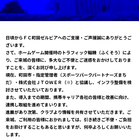
試合日程・結果
クラブを知る
イベント
チケットを買う
順位表・ゴールランキング
クラブを知るトップ
ファンクラブ
チケット購入
ファンになる
グッズ
ＦＣ町田ゼルビアについて
日頃からＦＣ町田ゼルビアへのご支援・ご声援誠にありがとうご
チケット購入手順
ざいます。
ファンになるトップ
メディア
選手・スタッフ紹介
グッズを買う
チケット販売スケジュール
さて、ホームゲーム開催時のトラフィック輻輳（ふくそう）によ
り、ご来城の皆様に、多大なご不便とご迷惑をおかけしておりま
ファンクラブ
ホームタウン活動
すことを、深くお詫び申し上げます。
グッズを買うトップ
️スタジアムを知る
クラブゼルビスタへの入会
現在、町田市・指定管理者（スポーツパークパートナーズまち
ホームタウン
アカデミー
スタジアムアクセス
だ）・株式会社ＪＴＯＷＥＲ（※）と協議し、インフラ整備を検
オンラインストア
シーズンシート
討させていただいております。
スクール
ホームタウントップ
スタジアムマップ
ユニフォーム
また、導入までの期間、携帯キャリア各社の皆様と改善に向け、
パートナー
ＦＣ町田ゼルビアをサポート
その他
連携し取組を進めてまいります。
ゼルビアアシスト募集
観戦方法を知る
トレーニングの見学・ファンサービス
進展があり次第、クラブより情報を共有させていただきます。ご
パートナートップ
スタジアム観戦ガイド
来城、ご利用の皆様におかれましては、引き続きご不便・ご負担
ゼルビアアシスト協賛企業一覧
FOLLOW US
ボランティア
をお掛けすることもあると思いますが、何卒よろしくお願いいた
パートナー企業一覧
観戦マナー＆ルール
ゼルナビ
します。
ＦＣ町田ゼルビアカレンダー