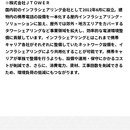
※株式会社ＪＴＯＷＥＲ
ビジターサポーターの皆様へ
ゼル塾
国内初のインフラシェアリング会社として2012年6月に設立。建
お問い合わせ
利用規約
肖像権・ロゴについて
プライバシ
三輪緑山ベースを利用
物内の携帯電話の設備を一本化する屋内インフラシェアリング・
車イスでの観戦
ＦＣ町田ゼルビアスポーツクラブ
三輪緑山ベースご利用案内
ソリューションに加え、屋外では郊外・地方エリアをカバーする
タワーシェアリングなど事業領域を拡大し、効率的な電波環境整
試合運営管理規程
ＦＣ町田ゼルビアアカデミー
備に貢献しています。インフラシェアリングとはこれまで携帯
キャリア各社がそれぞれに整備していたネットワーク設備を、イ
ゼルビアフットサルパーク
ンフラシェアリングにより共用化することが可能です。携帯キャ
リアが単独で整備を行うよりも、設備や運用・保守にかかるコス
トが削減でき、さらに、消費電力、資材、工事回数を削減できる
ため、環境負荷の低減にもつながります。