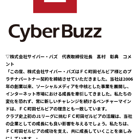
ビジターサポーターの皆様へ
ゼル塾
お問い合わせ
利用規約
肖像権・ロゴについて
プライバシ
三輪緑山ベースを利用
車イスでの観戦
ＦＣ町田ゼルビアスポーツクラブ
三輪緑山ベースご利用案内
試合運営管理規程
ＦＣ町田ゼルビアアカデミー
ゼルビアフットサルパーク
▽株式会社サイバー・バズ 代表取締役社長 髙村 彰典 コメ
ント
「この度、株式会社サイバー・バズはＦＣ町田ゼルビア様とのプ
ラチナパートナー契約を締結させていただきました。当社は2006
年の創業以来、ソーシャルメディアを中核とした事業を展開し、
インターネット市場における成長を牽引してきました。私たちの
変化を恐れず、常に新しいチャレンジを続けるベンチャーマイン
ドは、ＦＣ町田ゼルビアの理念とも一致しています。
クラブ史上初のJ1リーグに挑むＦＣ町田ゼルビアの活躍は、当社
の企業としての成長にも良い影響を与えるでしょう。私たちは、
ＦＣ町田ゼルビアの成功を支え、共に成長していくことを楽しみ
にしています。」