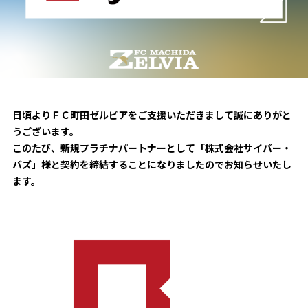
試合日程・結果
クラブを知る
イベント
チケットを買う
順位表・ゴールランキング
クラブを知るトップ
ファンクラブ
チケット購入
ファンになる
グッズ
ＦＣ町田ゼルビアについて
チケット購入手順
ファンになるトップ
メディア
選手・スタッフ紹介
グッズを買う
日頃よりＦＣ町田ゼルビアをご支援いただきまして誠にありがと
チケット販売スケジュール
うございます。
ファンクラブ
ホームタウン活動
このたび、新規プラチナパートナーとして「株式会社サイバー・
グッズを買うトップ
️スタジアムを知る
クラブゼルビスタへの入会
バズ」様と契約を締結することになりましたのでお知らせいたし
ホームタウン
アカデミー
スタジアムアクセス
ます。
オンラインストア
シーズンシート
スクール
ホームタウントップ
スタジアムマップ
ユニフォーム
パートナー
ＦＣ町田ゼルビアをサポート
その他
ゼルビアアシスト募集
観戦方法を知る
トレーニングの見学・ファンサービス
パートナートップ
スタジアム観戦ガイド
ゼルビアアシスト協賛企業一覧
FOLLOW US
ボランティア
パートナー企業一覧
観戦マナー＆ルール
ゼルナビ
ＦＣ町田ゼルビアカレンダー