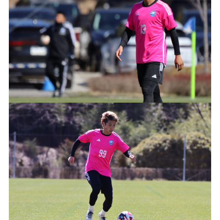
ビジターサポーターの皆様へ
ゼル塾
お問い合わせ
利用規約
肖像権・ロゴについて
プライバシ
三輪緑山ベースを利用
車イスでの観戦
ＦＣ町田ゼルビアスポーツクラブ
三輪緑山ベースご利用案内
試合運営管理規程
ＦＣ町田ゼルビアアカデミー
ゼルビアフットサルパーク