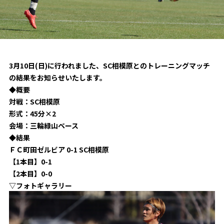
試合日程・結果
クラブを知る
イベント
チケットを買う
順位表・ゴールランキング
クラブを知るトップ
ファンクラブ
チケット購入
ファンになる
グッズ
ＦＣ町田ゼルビアについて
チケット購入手順
3月10日(日)に行われました、SC相模原とのトレーニングマッチ
ファンになるトップ
の結果をお知らせいたします。
メディア
選手・スタッフ紹介
グッズを買う
チケット販売スケジュール
◆概要
ファンクラブ
ホームタウン活動
対戦：SC相模原
グッズを買うトップ
️スタジアムを知る
形式：45分×2
クラブゼルビスタへの入会
ホームタウン
アカデミー
会場：三輪緑山ベース
スタジアムアクセス
オンラインストア
シーズンシート
◆結果
スクール
ホームタウントップ
スタジアムマップ
ＦＣ町田ゼルビア 0-1 SC相模原
ユニフォーム
パートナー
【1本目】0-1
ＦＣ町田ゼルビアをサポート
その他
ゼルビアアシスト募集
【2本目】0-0
観戦方法を知る
トレーニングの見学・ファンサービス
パートナートップ
▽フォトギャラリー
スタジアム観戦ガイド
ゼルビアアシスト協賛企業一覧
FOLLOW US
ボランティア
パートナー企業一覧
観戦マナー＆ルール
ゼルナビ
ＦＣ町田ゼルビアカレンダー