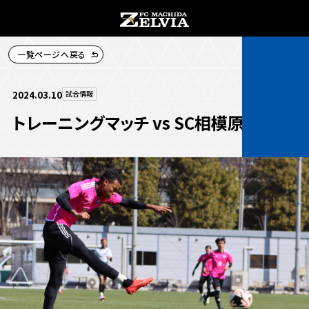
一覧ページへ戻る
チケット購入
2024.03.10
試合情報
トレーニングマッチ vs SC相模原 結果
お知らせ
お知らせトップ
試合情報
TOPチーム
試合情報トップ
試合情報
観戦する
試合データ
チケット
観戦するトップ