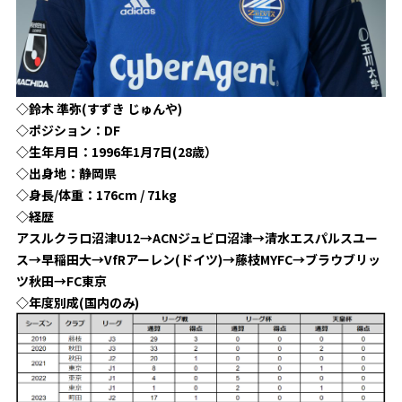
ビジターサポーターの皆様へ
ゼル塾
お問い合わせ
利用規約
肖像権・ロゴについて
プライバシ
三輪緑山ベースを利用
車イスでの観戦
ＦＣ町田ゼルビアスポーツクラブ
三輪緑山ベースご利用案内
試合運営管理規程
ＦＣ町田ゼルビアアカデミー
◇鈴木 準弥(すずき じゅんや)
◇ポジション：DF
ゼルビアフットサルパーク
◇生年月日：1996年1月7日(28歳）
◇出身地：静岡県
◇身長/体重：176cm / 71kg
◇経歴
アスルクラロ沼津U12→ACNジュビロ沼津→清水エスパルスユー
ス→早稲田大→VfRアーレン(ドイツ)→藤枝MYFC→ブラウブリッ
ツ秋田→FC東京
◇年度別成(国内のみ)