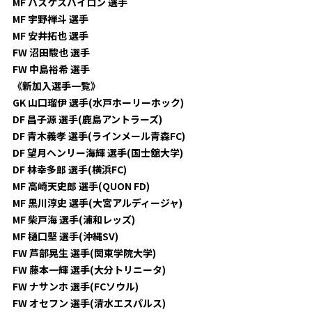
MF バスケスバイロン 選手
MF 宇野禅斗 選手
MF 安井拓也 選手
FW 沼田駿也 選手
FW 中島裕希 選手
《新加入選手一覧》
GK 山口瑠伊 選手(水戸ホーリーホック)
DF 昌子源 選手(鹿島アントラーズ)
DF 青木義孝 選手(ラインメール青森FC)
DF 望月ヘンリー海輝 選手(国士舘大学)
DF 林幸多郎 選手(横浜FC)
MF 高崎天史郎 選手(QUON FD)
MF 黒川淳史 選手(大宮アルディージャ)
MF 柴戸海 選手(浦和レッズ)
MF 樋口堅 選手(沖縄SV)
FW 芦部晃生 選手(関東学院大学)
FW 藤本一輝 選手(大分トリニータ)
FW ナサンホ 選手(FCソウル)
FW オセフン 選手(清水エスパルス)