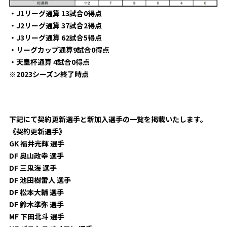
・J1リーグ通算 13試合0得点
・J2リーグ通算 37試合2得点
・J3リーグ通算 62試合5得点
・リーグカップ通算9試合0得点
・天皇杯通算 4試合0得点
※2023シーズン終了時点
下記にて契約更新選手と新加入選手の一覧を掲載いたします。
《契約更新選手》
GK 福井光輝 選手
DF 奥山政幸 選手
DF 三鬼海 選手
DF 池田樹雷人 選手
DF 松本大輔 選手
DF 鈴木準弥 選手
MF 下田北斗 選手