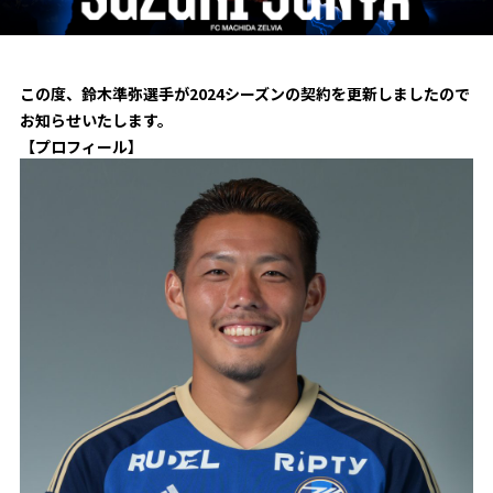
試合日程・結果
クラブを知る
イベント
チケットを買う
順位表・ゴールランキング
クラブを知るトップ
ファンクラブ
チケット購入
この度、鈴木準弥選手が2024シーズンの契約を更新しましたので
ファンになる
お知らせいたします。
グッズ
ＦＣ町田ゼルビアについて
チケット購入手順
【プロフィール】
ファンになるトップ
メディア
選手・スタッフ紹介
グッズを買う
チケット販売スケジュール
ファンクラブ
ホームタウン活動
グッズを買うトップ
️スタジアムを知る
クラブゼルビスタへの入会
ホームタウン
アカデミー
スタジアムアクセス
オンラインストア
シーズンシート
スクール
ホームタウントップ
スタジアムマップ
ユニフォーム
パートナー
ＦＣ町田ゼルビアをサポート
その他
ゼルビアアシスト募集
観戦方法を知る
トレーニングの見学・ファンサービス
パートナートップ
スタジアム観戦ガイド
ゼルビアアシスト協賛企業一覧
FOLLOW US
ボランティア
パートナー企業一覧
観戦マナー＆ルール
ゼルナビ
ＦＣ町田ゼルビアカレンダー