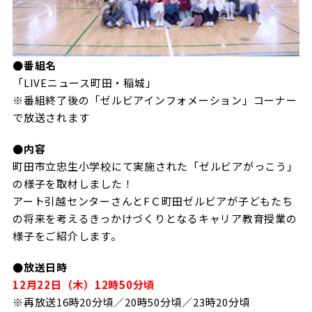
ビジターサポーターの皆様へ
ゼル塾
お問い合わせ
利用規約
肖像権・ロゴについて
プライバシ
三輪緑山ベースを利用
車イスでの観戦
ＦＣ町田ゼルビアスポーツクラブ
三輪緑山ベースご利用案内
●番組名
試合運営管理規程
ＦＣ町田ゼルビアアカデミー
「LIVEニュース町田・稲城」
※番組終了後の「ゼルビアインフォメーション」コーナー
ゼルビアフットサルパーク
で放送されます
●内容
町田市立忠生小学校にて実施された「ゼルビアがっこう」
の様子を取材しました！
アート引越センターさんとFＣ町田ゼルビアが子どもたち
の将来を考えるきっかけづくりとなるキャリア教育授業の
様子をご紹介します。
●放送日時
12月22日（木）12時50分頃
※再放送16時20分頃／20時50分頃／23時20分頃