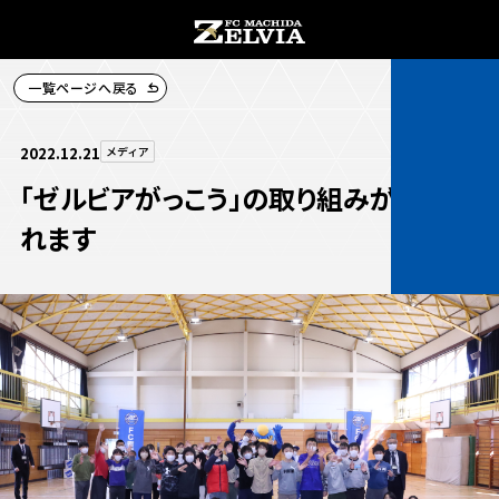
一覧ページへ戻る
チケット購入
2022.12.21
メディア
「ゼルビアがっこう」の取り組みが放送さ
れます
お知らせ
お知らせトップ
試合情報
TOPチーム
試合情報トップ
試合情報
観戦する
試合データ
チケット
観戦するトップ