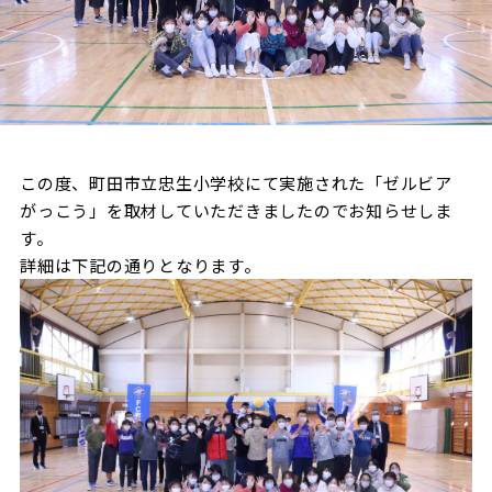
試合日程・結果
クラブを知る
イベント
チケットを買う
順位表・ゴールランキング
クラブを知るトップ
ファンクラブ
チケット購入
ファンになる
グッズ
ＦＣ町田ゼルビアについて
チケット購入手順
ファンになるトップ
メディア
選手・スタッフ紹介
この度、町田市立忠生小学校にて実施された「ゼルビア
グッズを買う
チケット販売スケジュール
がっこう」を取材していただきましたのでお知らせしま
ファンクラブ
ホームタウン活動
す。
グッズを買うトップ
️スタジアムを知る
クラブゼルビスタへの入会
ホームタウン
詳細は下記の通りとなります。
アカデミー
スタジアムアクセス
オンラインストア
シーズンシート
スクール
ホームタウントップ
スタジアムマップ
ユニフォーム
パートナー
ＦＣ町田ゼルビアをサポート
その他
ゼルビアアシスト募集
観戦方法を知る
トレーニングの見学・ファンサービス
パートナートップ
スタジアム観戦ガイド
ゼルビアアシスト協賛企業一覧
FOLLOW US
ボランティア
パートナー企業一覧
観戦マナー＆ルール
ゼルナビ
ＦＣ町田ゼルビアカレンダー